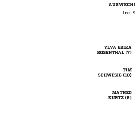
AUSWECH
 
 
 

 

 