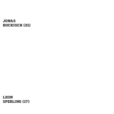

 

 