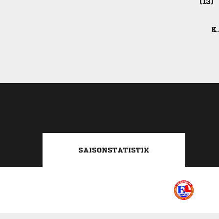

K.
SAISONSTATISTIK