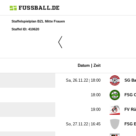
FUSSBALL.DE
Staffelspielplan BZL Mitte Frauen
Staffel ID: 410620
Datum |
Zeit
  |

SG Ba

FSG O

FV Rü
  |

FSG E