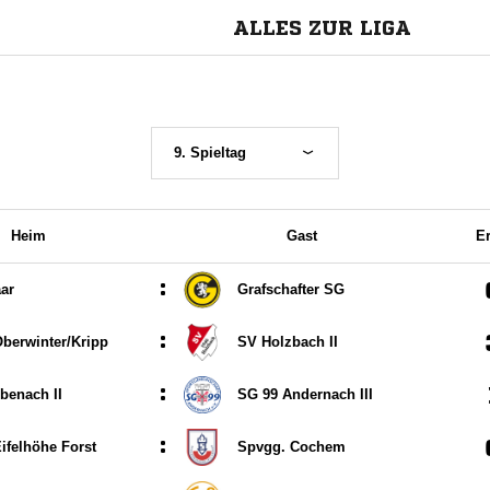
ALLES ZUR LIGA
9. Spieltag
Heim
Gast
E
:
ar
Grafschafter SG
:
berwinter/​Kripp
SV Holzbach II
:
benach II
SG 99 Andernach III
:
ifelhöhe Forst
Spvgg. Cochem