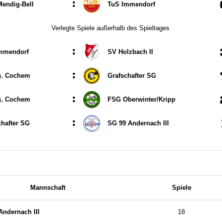
:
endig-Bell
TuS Immendorf
Verlegte Spiele außerhalb des Spieltages
:
mmendorf
SV Holzbach II
:
g. Cochem
Grafschafter SG
:
g. Cochem
FSG Oberwinter/​Kripp
:
chafter SG
SG 99 Andernach III
Mannschaft
Spiele
Andernach III
18