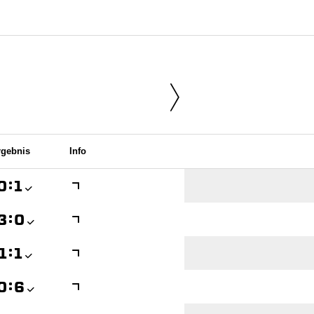
rgebnis
Info

:


:


:


:
