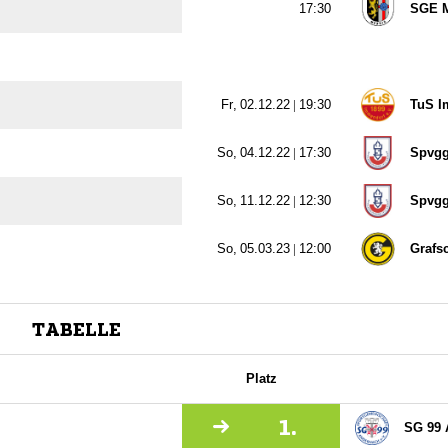

SGE M
  |

TuS I
  |

Spvg
  |

Spvg
  |

Grafs
TABELLE
Platz
1.
SG 99 