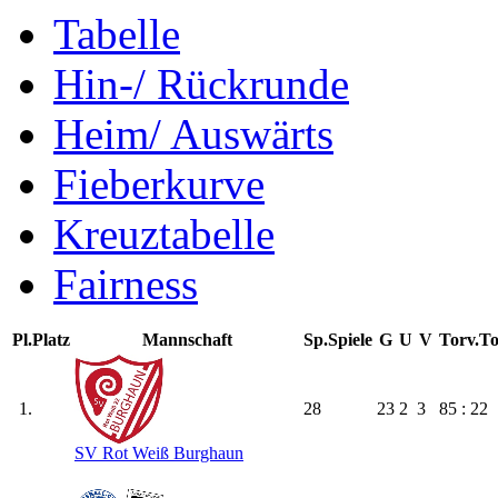
Tabelle
Hin-/ Rückrunde
Heim/ Auswärts
Fieberkurve
Kreuztabelle
Fairness
Pl.
Platz
Mannschaft
Sp.
Spiele
G
U
V
Torv.
To
1.
28
23
2
3
85 : 22
SV Rot Weiß Burghaun