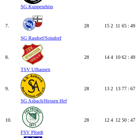
SG Kuppenrhön
7.
28
15
2
11
65 : 49
SG Rasdorf/​Soisdorf
8.
28
14
4
10
62 : 49
TSV Ufhausen
9.
28
13
2
13
77 : 67
SG Asbach/​Hessen Hef
10.
28
12
4
12
50 : 47
FSV Pfordt