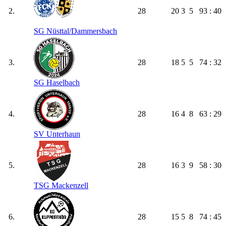
2.
28
20
3
5
93 : 40
SG Nüsttal/​Dammersbach
3.
28
18
5
5
74 : 32
SG Haselbach
4.
28
16
4
8
63 : 29
SV Unterhaun
5.
28
16
3
9
58 : 30
TSG Mackenzell
6.
28
15
5
8
74 : 45