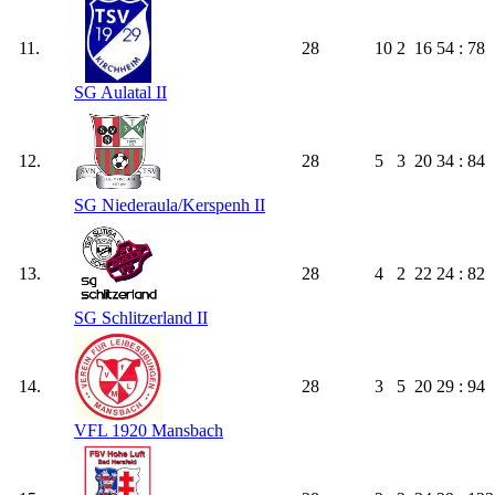
11.
28
10
2
16
54 : 78
SG Aulatal II
12.
28
5
3
20
34 : 84
SG Niederaula/​Kerspenh II
13.
28
4
2
22
24 : 82
SG Schlitzerland II
14.
28
3
5
20
29 : 94
VFL 1920 Mansbach