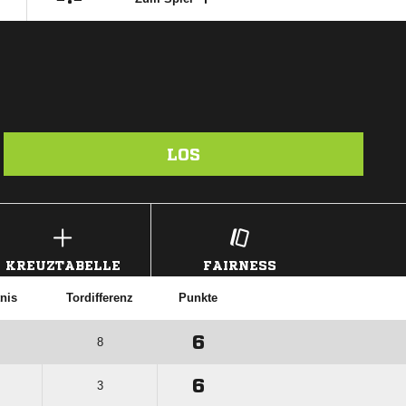
LOS
KREUZTABELLE
FAIRNESS
nis
Tordifferenz
Punkte
6
8
6
3