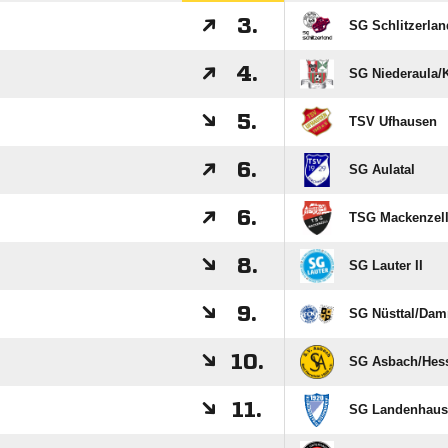
3.
SG Schlitzerlan
4.
SG Niederaula/​
5.
TSV Ufhausen
6.
SG Aulatal
6.
TSG Mackenzel
8.
SG Lauter II
9.
SG Nüsttal/​Da
10.
SG Asbach/​Hes
11.
SG Landenhaus