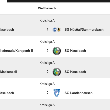
Wettbewerb
Kreisliga A
:
aselbach
SG Nüsttal/​Dammersbach
Kreisliga A
:
iederaula/​Kerspenh II
SG Haselbach
Kreisliga A
:
Mackenzell
SG Haselbach
Kreisliga A
:
aselbach
SG Landenhausen
Kreisliga A