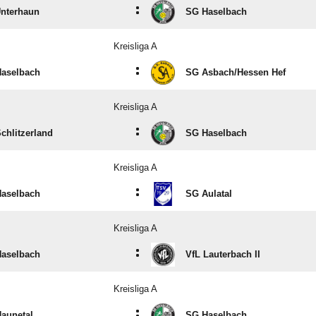
:
nterhaun
SG Haselbach
Kreisliga A
:
aselbach
SG Asbach/​Hessen Hef
Kreisliga A
:
chlitzerland
SG Haselbach
Kreisliga A
:
aselbach
SG Aulatal
Kreisliga A
:
aselbach
VfL Lauterbach II
Kreisliga A
:
aunetal
SG Haselbach