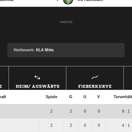
ANZEIGE
Wettbewerb:
KLA Mitte
E
HEIM/ AUSWÄRTS
FIEBERKURVE
aft
Spiele
G
U
V
Torverhält
2
2
0
0
9 : 1
2
2
0
0
4 : 1