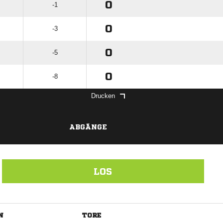
0
-1
0
-3
0
-5
0
-8
Drucken
ABGÄNGE
LOS
N
TORE