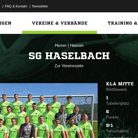
|
FAQ & Kontakt
|
Newsletter
Link
IGEN
VEREINE & VERBÄNDE
TRAINING &
Herren
|
Hessen
SG HASELBACH
Zur Vereinsseite
KLA MITTE
Wettbewerb
1
Tabellenplatz
6
Punkte
9:1
Torverhältnis