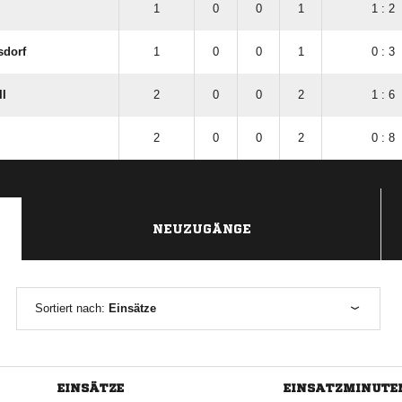
1
0
0
1
1 : 2
sdorf
1
0
0
1
0 : 3
II
2
0
0
2
1 : 6
2
0
0
2
0 : 8
NEUZUGÄNGE
Sortiert nach:
Einsätze
EINSÄTZE
EINSATZMINUTE