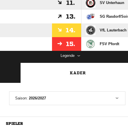
11.
SV Unterhaun
13.
SG Rasdorf/​Soi
14.
VfL Lauterbach 
15.
FSV Pfordt
Legende
KADER
Saison:
2026/2027
SPIELER