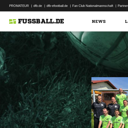
PROMATEUR
|
dfb.de
|
dfb-efootball.de
|
Fan Club Nationalmannschaft
|
Partner
FUSSBALL.DE
NEWS
L