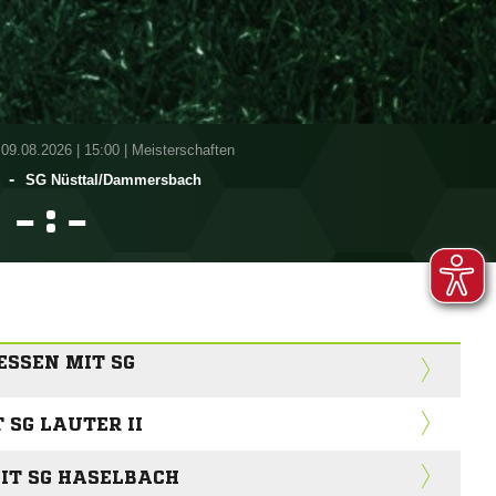
 09.08.2026
|
15:00 | Meisterschaften
-
SG Nüsttal/​Dammersbach
:


ESSEN MIT SG
SG LAUTER II
MIT SG HASELBACH