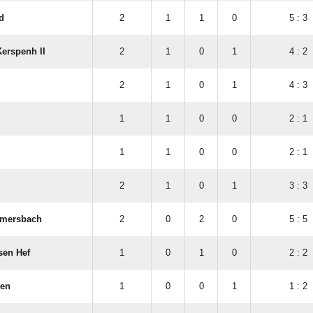
d
2
1
1
0
5 : 3
Kerspenh II
2
1
0
1
4 : 2
2
1
0
1
4 : 3
1
1
0
0
2 : 1
l
1
1
0
0
2 : 1
2
1
0
1
3 : 3
mmersbach
2
0
2
0
5 : 5
sen Hef
1
0
1
0
2 : 2
en
1
0
0
1
1 : 2