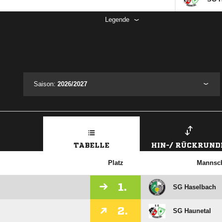
Legende
Saison:
2026/2027
TABELLE
HIN-/ RÜCKRUND
Platz
Mannsch
1.
SG Haselbach
2.
SG Haunetal