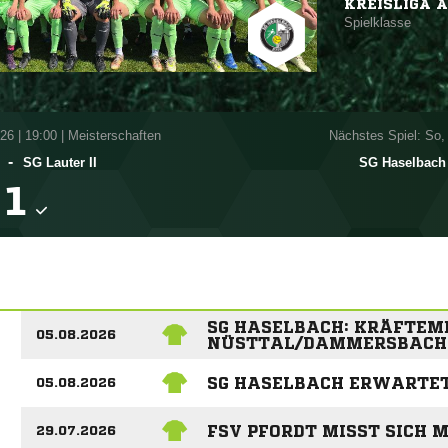
KREISLIGA A
Spielklasse
026
|
19:00 | Meisterschaften
Nächstes Spiel: So,
-
SG Lauter II
SG Haselbach

SG HASELBACH: KRÄFTEM
05.08.2026
NÜSTTAL/DAMMERSBACH
SG HASELBACH ERWARTET 
05.08.2026
FSV PFORDT MISST SICH 
29.07.2026