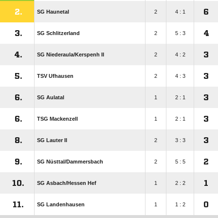
2.
6
SG Haunetal
2
4 : 1
3.
4
SG Schlitzerland
2
5 : 3
4.
3
SG Niederaula/​Kerspenh II
2
4 : 2
5.
3
TSV Ufhausen
2
4 : 3
6.
3
SG Aulatal
1
2 : 1
6.
3
TSG Mackenzell
1
2 : 1
8.
3
SG Lauter II
2
3 : 3
9.
2
SG Nüsttal/​Dammersbach
2
5 : 5
10.
1
SG Asbach/​Hessen Hef
1
2 : 2
11.
0
SG Landenhausen
1
1 : 2