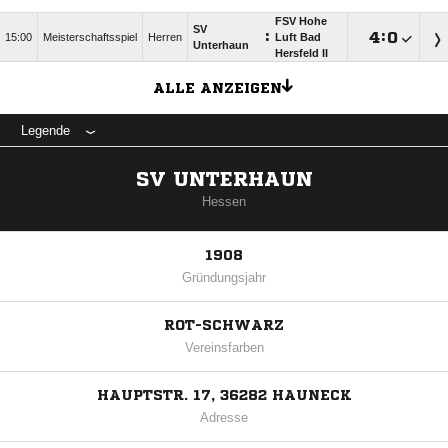
FSV Hohe
SV
:

:

15:00
Meisterschaftsspiel
Herren
Luft Bad
Unterhaun
Hersfeld II
ALLE ANZEIGEN
Legende
SV UNTERHAUN
Hessen
1908
Gründungsjahr
ROT-SCHWARZ
Vereinsfarben
HAUPTSTR. 17, 36282 HAUNECK
Adresse