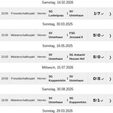
Samstag, 14.02.2026
SG
SV
:

:

15:00
Freundschaftsspiel
Herren
Ludwigsau
Unterhaun
Sonntag, 30.03.2025
SV
FSG
:

:

15:00
Meisterschaftsspiel
Herren
Unterhaun
Jossatal II
Sonntag, 18.05.2025
SV
SG Asbach/​
:

:

15:00
Meisterschaftsspiel
Herren
Unterhaun
Hessen Hef
Mittwoch, 15.07.2026
SG
SV
:

:

19:00
Freundschaftsspiel
Herren
Kuppenrhön
Unterhaun
Samstag, 30.08.2025
SV
SG
:

:

16:00
Meisterschaftsspiel
Herren
Unterhaun
Kuppenrhön
Sonntag, 29.03.2026