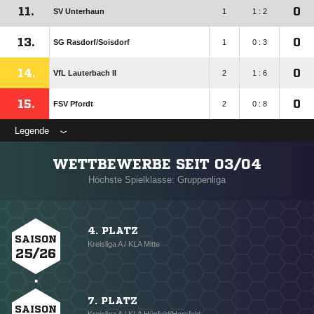
11.
0
SV Unterhaun
1
1 : 2
13.
0
SG Rasdorf/​Soisdorf
1
0 : 3
14.
0
VfL Lauterbach II
2
1 : 6
15.
0
FSV Pfordt
2
0 : 8
Legende
WETTBEWERBE SEIT 03/04
Höchste Spielklasse: Gruppenliga
4. PLATZ
SAISON
Kreisliga A / KLA Mitte
25/26
7. PLATZ
SAISON