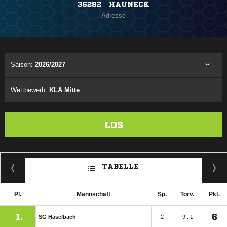
36282 HAUNECK
Adresse
Saison:
2026/2027
Wettbewerb:
KLA Mitte
LOS
TABELLE
Pl.
Mannschaft
Sp.
Torv.
Pkt.
1.
6
SG Haselbach
2
9 : 1