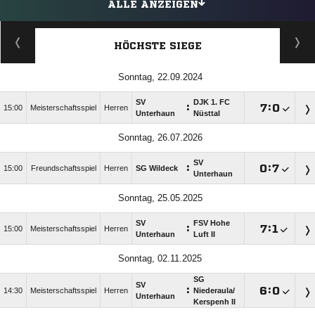
ALLE ANZEIGEN
HÖCHSTE SIEGE
Sonntag, 22.09.2024
SV
DJK 1. FC
:

:

15:00
Meisterschaftsspiel
Herren
Unterhaun
Nüsttal
Sonntag, 26.07.2026
SV
:

:

15:00
Freundschaftsspiel
Herren
SG Wildeck
Unterhaun
Sonntag, 25.05.2025
SV
FSV Hohe
:

:

15:00
Meisterschaftsspiel
Herren
Unterhaun
Luft II
Sonntag, 02.11.2025
SG
SV
:

:

14:30
Meisterschaftsspiel
Herren
Niederaula/​
Unterhaun
Kerspenh II