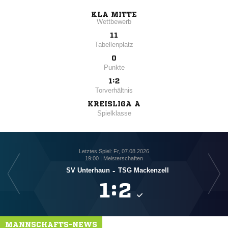
KLA MITTE
Wettbewerb
11
Tabellenplatz
0
Punkte
1:2
Torverhältnis
KREISLIGA A
Spielklasse
Letztes Spiel: Fr, 07.08.2026
19:00 | Meisterschaften
SV Unterhaun
-
TSG Mackenzell

:

MANNSCHAFTS-NEWS