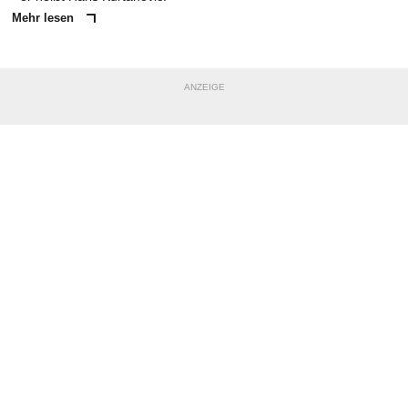
Mehr lesen
ANZEIGE
NACHRICHT SENDEN
* Pflichtfelder