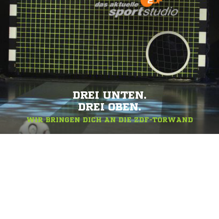
DREI UNTEN.
DREI OBEN.
WIR BRINGEN DICH AN DIE ZDF-TORWAND