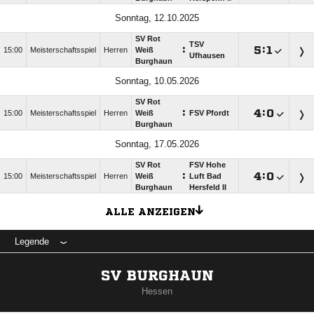
Sonntag, 12.10.2025
SV Rot
TSV
:

:

15:00
Meisterschaftsspiel
Herren
Weiß
Ufhausen
Burghaun
Sonntag, 10.05.2026
SV Rot
:

:

15:00
Meisterschaftsspiel
Herren
Weiß
FSV Pfordt
Burghaun
Sonntag, 17.05.2026
SV Rot
FSV Hohe
:

:

15:00
Meisterschaftsspiel
Herren
Weiß
Luft Bad
Burghaun
Hersfeld II
ALLE ANZEIGEN
Legende
SV BURGHAUN
Hessen