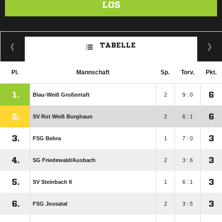
LOS
TABELLE
Pl.
Mannschaft
Sp.
Torv.
Pkt.
1.
6
Blau-Weiß Großentaft
2
9 : 0
2.
6
SV Rot Weiß Burghaun
2
6 : 1
3.
3
FSG Bebra
1
7 : 0
4.
3
SG Friedewald/​Ausbach
2
3 : 6
5.
3
SV Steinbach II
1
6 : 1
6.
3
FSG Jossatal
2
3 : 5