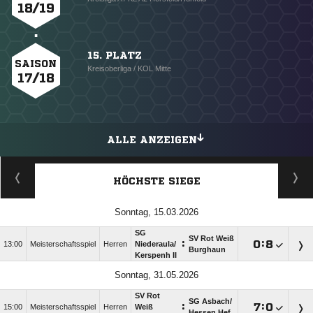
18/19
15. PLATZ
SAISON
Kreisoberliga / KOL Mitte
17/18
ALLE ANZEIGEN
HÖCHSTE SIEGE
Sonntag, 15.03.2026
SG
SV Rot Weiß
:

:

13:00
Meisterschaftsspiel
Herren
Niederaula/​
Burghaun
Kerspenh II
Sonntag, 31.05.2026
SV Rot
SG Asbach/​
:

:

15:00
Meisterschaftsspiel
Herren
Weiß
Hessen Hef