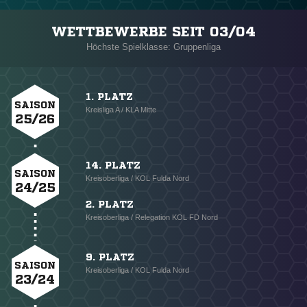
WETTBEWERBE SEIT 03/04
Höchste Spielklasse: Gruppenliga
1. PLATZ
SAISON
Kreisliga A / KLA Mitte
25/26
14. PLATZ
SAISON
Kreisoberliga / KOL Fulda Nord
24/25
2. PLATZ
Kreisoberliga / Relegation KOL FD Nord
9. PLATZ
SAISON
Kreisoberliga / KOL Fulda Nord
23/24