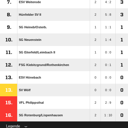
7.
3
ESV Weiterode
2
4 : 2
8.
3
Hünfelder SV II
2
5 : 8
9.
1
SG Heineb/​Osterb.
1
1 : 1
10.
1
SG Neuenstein
2
1 : 4
11.
1
SG Eiterfeld/​Leimbach II
1
0 : 0
12.
1
FSG Kiebitzgrund/​Rothenkirchen
2
0 : 1
13.
0
ESV Hönebach
0
0 : 0
13.
0
SV Wölf
0
0 : 0
15.
0
VFL Philippsthal
2
2 : 9
16.
0
SG Rotenburg/​Lispenhausen
2
1 : 10
Legende