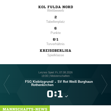
KOL FULDA NORD
Wettbewerb
2
Tabellenplatz
6
Punkte
6:1
Torverhältnis
KREISOBERLIGA
Spielklasse
Letztes Spiel: Fr, 07.08.2026
19:00 | Meisterschaften
FSG Kiebitzgrund/​
-
SV Rot Weiß Burghaun
Rothenkirchen

:

MANNSCHAFTS-NEWS