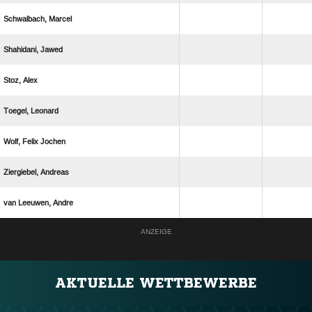
 
 
 
 
  
 
  
ANZEIGE
AKTUELLE WETTBEWERBE