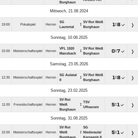
Burghaun
Mittwoch, 21.08.2024
SG
SV Rot Weiß
:

:

19:00
Pokalspiel
Herren
Lautertal
Burghaun
Sonntag, 10.08.2025
VFL 1920
SV Rot Weiß
:

:

15:00
Meisterschaftsspiel
Herren
Mansbach
Burghaun
Samstag, 23.05.2026
SG Aulatal
SV Rot Weiß
:

:

12:30
Meisterschaftsspiel
Herren
II
Burghaun
Sonntag, 23.02.2025
SV Rot
TSV
:

:

11:00
Freundschaftsspiel
Herren
Weiß
Ufhausen
Burghaun
Sonntag, 31.08.2025
SV Rot
SG
:

:

15:00
Meisterschaftsspiel
Herren
Weiß
Niederaula/​
Burghaun
Kerspenh II