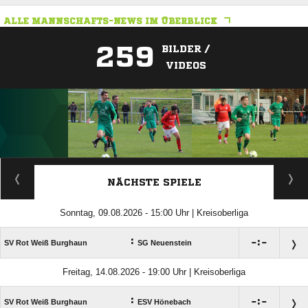
ALLE MANNSCHAFTS-NEWS IM ÜBERBLICK
259
BILDER /
VIDEOS
ANZEIGE
NÄCHSTE SPIELE
Sonntag, 09.08.2026 - 15:00 Uhr | Kreisoberliga
:

:

SV Rot Weiß Burghaun
SG Neuenstein
Freitag, 14.08.2026 - 19:00 Uhr | Kreisoberliga
:

:

SV Rot Weiß Burghaun
ESV Hönebach