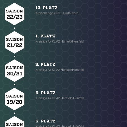
13. PLATZ
SAISON
Kreisoberliga / KOL Fulda Nord
22/23
1. PLATZ
SAISON
Kreisliga A / KL A2 Hünfeld/Hersfeld
21/22
3. PLATZ
SAISON
Kreisliga A / KL A2 Hünfeld/Hersfeld
20/21
6. PLATZ
SAISON
Kreisliga A / KL A2 Hersfeld/Hünfeld
19/20
6. PLATZ
SAISON
Kreisliga A / KL A2 Hersfeld/Hünfeld