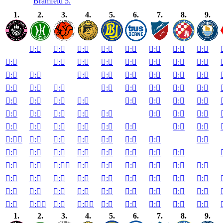
Bramfeld 5.
1.
2.
3.
4.
5.
6.
7.
8.
9.

:


:


:


:


:


:


:


:


:


:


:


:


:


:


:


:


:


:


:


:


:


:


:


:


:


:


:


:


:


:


:


:


:


:


:


:


:


:


:


:


:


:


:


:


:


:


:


:


:


:


:


:


:


:


:


:


:


:


:


:


:


:


:


:


:


:


:


:


:


:


:


:


:


:


:


:


:


:


:


:


:


:


:


:


:


:


:


:


:


:


:


:


:


:


:


:


:


:


:


:


:


:


:


:


:


:


:


:

1.
2.
3.
4.
5.
6.
7.
8.
9.