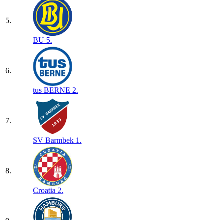
5.
BU 5.
6.
tus BERNE 2.
7.
SV Barmbek 1.
8.
Croatia 2.