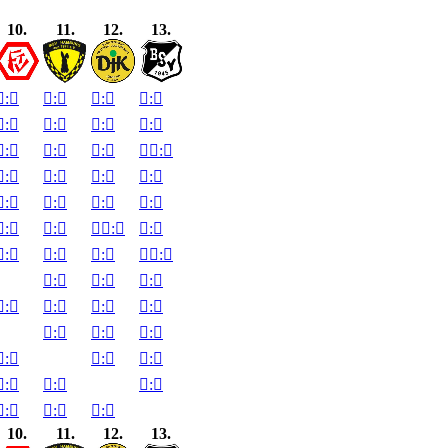
10.
11.
12.
13.

:


:


:


:


:


:


:


:


:


:


:


:


:


:


:


:


:


:


:


:


:


:


:


:


:


:


:


:


:


:


:


:


:


:


:


:


:


:


:


:


:


:


:


:


:


:


:

10.
11.
12.
13.