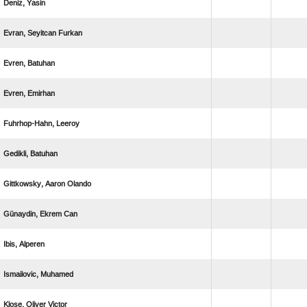
 
  
 
 
 
 
  
  
 
 
  