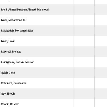
    
  
  
 
 
 
 
 
 
 