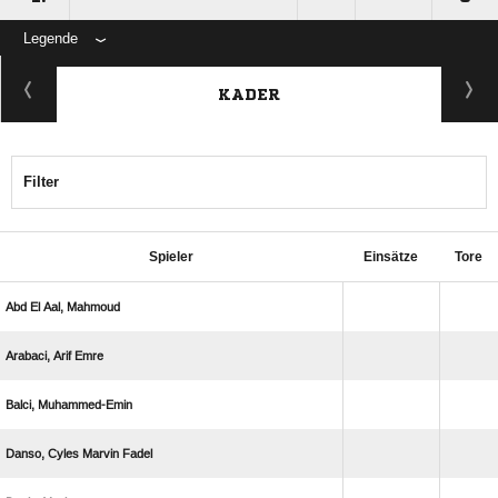
Legende
KADER
Filter
Spieler
Einsätze
Tore
   
  
 
   