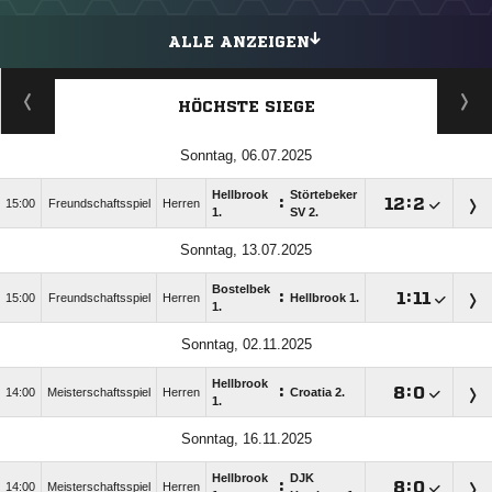
ALLE ANZEIGEN
HÖCHSTE SIEGE
Sonntag, 06.07.2025
Hellbrook
Störtebeker
:

:

15:00
Freundschaftsspiel
Herren
1.
SV 2.
Sonntag, 13.07.2025
Bostelbek
:

:

15:00
Freundschaftsspiel
Herren
Hellbrook 1.
1.
Sonntag, 02.11.2025
Hellbrook
:

:

14:00
Meisterschaftsspiel
Herren
Croatia 2.
1.
Sonntag, 16.11.2025
Hellbrook
DJK
:

:

14:00
Meisterschaftsspiel
Herren