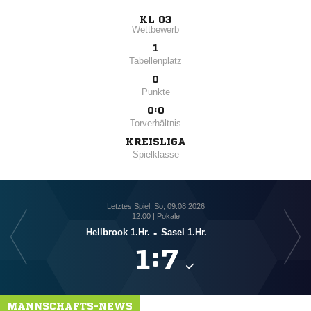
KL 03
Wettbewerb
1
Tabellenplatz
0
Punkte
0:0
Torverhältnis
KREISLIGA
Spielklasse
Letztes Spiel: So, 09.08.2026
12:00 | Pokale
Hellbrook 1.Hr.
-
Sasel 1.Hr.

:

MANNSCHAFTS-NEWS