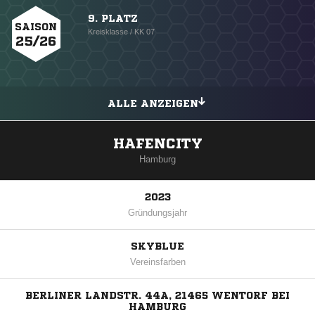
9. PLATZ
SAISON
Kreisklasse / KK 07
25/26
ALLE ANZEIGEN
HAFENCITY
Hamburg
2023
Gründungsjahr
SKYBLUE
Vereinsfarben
BERLINER LANDSTR. 44A, 21465 WENTORF BEI
HAMBURG