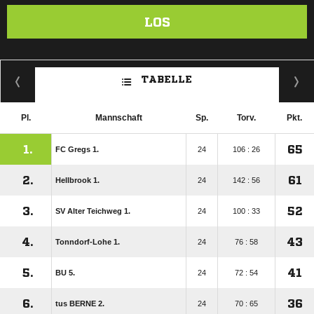
LOS
TABELLE
Pl.
Mannschaft
Sp.
Torv.
Pkt.
1.
65
FC Gregs 1.
24
106 : 26
2.
61
Hellbrook 1.
24
142 : 56
3.
52
SV Alter Teichweg 1.
24
100 : 33
4.
43
Tonndorf-Lohe 1.
24
76 : 58
5.
41
BU 5.
24
72 : 54
6.
36
tus BERNE 2.
24
70 : 65