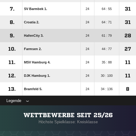
7.
31
SV Barmbek 1.
24
64 : 55
8.
31
Croatia 2.
24
64 : 71
9.
28
HafenCity 3.
24
61 : 79
10.
27
Farmsen 2.
24
44 : 77
11.
11
MSV Hamburg 4.
24
35 : 88
12.
11
DJK Hamburg 1.
24
30 : 100
13.
8
Bramfeld 5.
24
34 : 136
Legende
WETTBEWERBE SEIT 25/26
Höchste Spielklasse: Kreisklasse