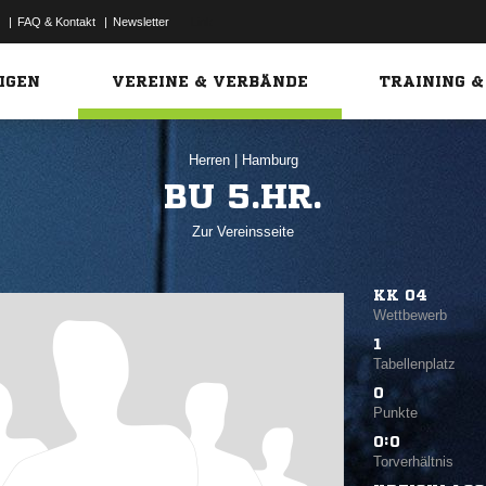
|
FAQ & Kontakt
|
Newsletter
Link
IGEN
VEREINE & VERBÄNDE
TRAINING &
Herren
|
Hamburg
BU 5.HR.
Zur Vereinsseite
KK 04
Wettbewerb
1
Tabellenplatz
0
Punkte
0:0
Torverhältnis