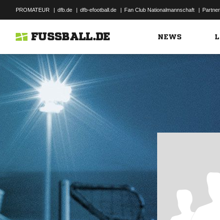
PROMATEUR
|
dfb.de
|
dfb-efootball.de
|
Fan Club Nationalmannschaft
|
Partner
FUSSBALL.DE
NEWS
L