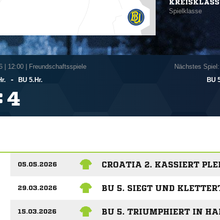
KREISKLASS
Spielklasse
6
|
12:00 | Freundschaftsspiele
Nächstes Spiel:
-
r.
BU 5.Hr.
BU 5
:

CROATIA 2. KASSIERT PL
05.05.2026
BU 5. SIEGT UND KLETTER
29.03.2026
BU 5. TRIUMPHIERT IN H
15.03.2026