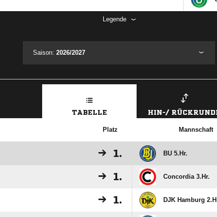
Legende
Saison:
2026/2027
TABELLE
HIN-/ RÜCKRUND
Platz
Mannschaft
1.
BU 5.Hr.
1.
Concordia 3.Hr.
1.
DJK Hamburg 2.H