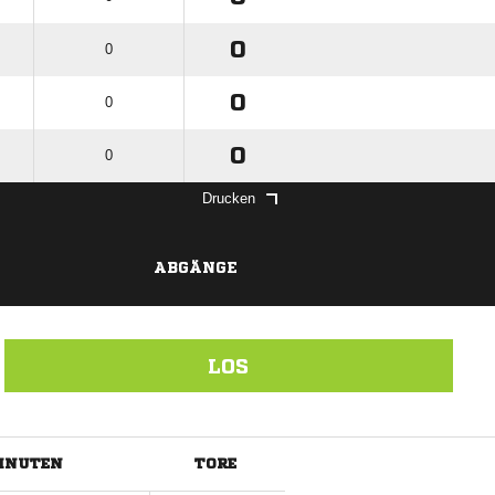
0
0
0
0
0
0
Drucken
ABGÄNGE
LOS
INUTEN
TORE