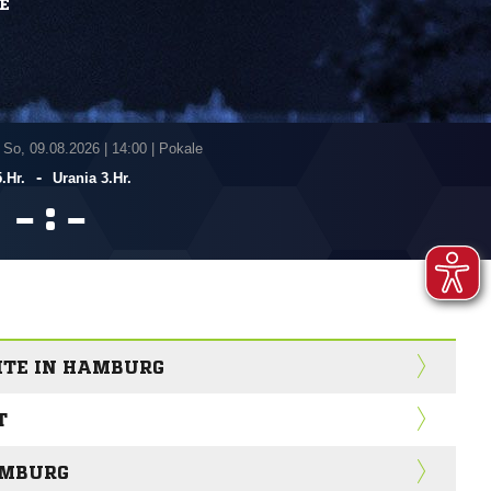
E
 So, 09.08.2026
|
14:00 | Pokale
-
.Hr.
Urania 3.Hr.
:


EITE IN HAMBURG
T
AMBURG