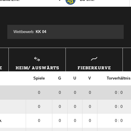
ANZEIGE
Wettbewerb:
KK 04
E
HEIM/ AUSWÄRTS
FIEBERKURVE
Spiele
G
U
V
Torverhältnis
0
0
0
0
0 : 0
0
0
0
0
0 : 0
r.
0
0
0
0
0 : 0