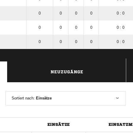
0
0
0
0
0 : 0
0
0
0
0
0 : 0
0
0
0
0
0 : 0
NEUZUGÄNGE
Sortiert nach:
Einsätze
EINSÄTZE
EINSATZM