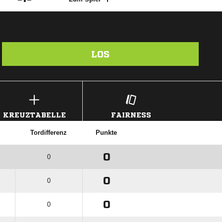
LOS
KREUZTABELLE
FAIRNESS
Tordifferenz
Punkte
0
0
0
0
0
0