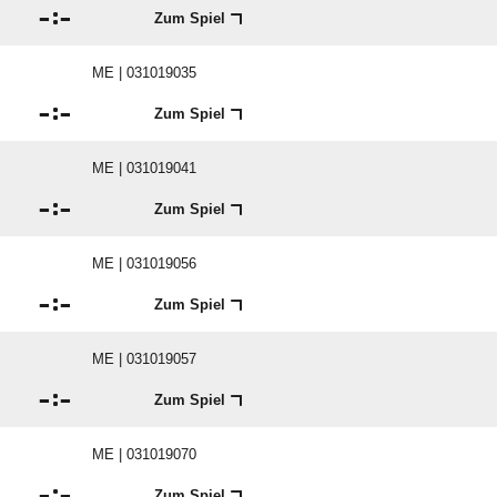

:

Zum Spiel
ME | 031019035

:

Zum Spiel
ME | 031019041

:

Zum Spiel
ME | 031019056

:

Zum Spiel
ME | 031019057

:

Zum Spiel
ME | 031019070

:

Zum Spiel