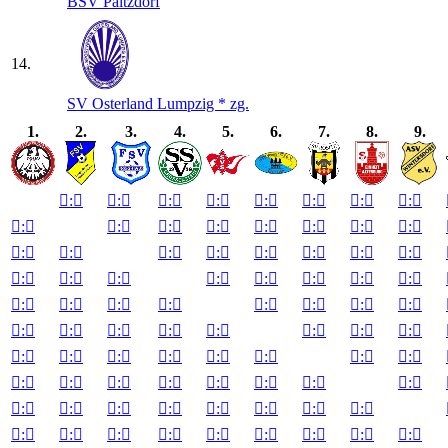
BSV Paitzdorf
14.
SV Osterland Lumpzig * zg.
1.
2.
3.
4.
5.
6.
7.
8.
9.

:


:


:


:


:


:


:


:


:


:


:


:


:


:


:


:


:


:


:


:


:


:


:


:


:


:


:


:


:


:


:


:


:


:


:


:


:


:


:


:


:


:


:


:


:


:


:


:


:


:


:


:


:


:


:


:


:


:


:


:


:


:


:


:


:


:


:


:


:


:


:


:


:


:


:


:


:


:


:


:


:
