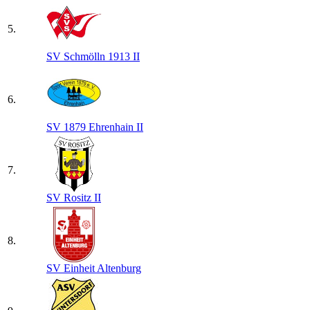
5.
SV Schmölln 1913 II
6.
SV 1879 Ehrenhain II
7.
SV Rositz II
8.
SV Einheit Altenburg