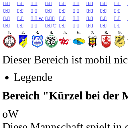

:


:


:


:


:


:


:


:


:


:


:


:


:


:


:


:


:


:


:


:


:

W

:


:


:


:


:


:


:


:


:


:

U

:


:


:


:


:

1.
2.
3.
4.
5.
6.
7.
8.
9.
Dieser Bereich ist mobil nic
Legende
Bereich "Kürzel bei der
oW
Diese Mannschaft spielt in d