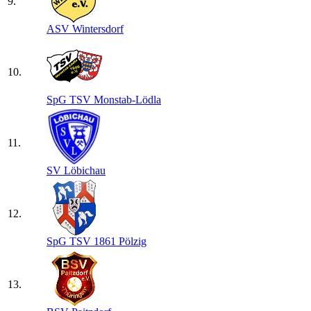
9.
ASV Wintersdorf
10.
SpG TSV Monstab-Lödla
11.
SV Löbichau
12.
SpG TSV 1861 Pölzig
13.