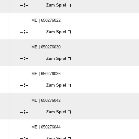

:

Zum Spiel
ME | 650276022

:

Zum Spiel
ME | 650276030

:

Zum Spiel
ME | 650276036

:

Zum Spiel
ME | 650276042

:

Zum Spiel
ME | 650276044

:

Zum Spiel