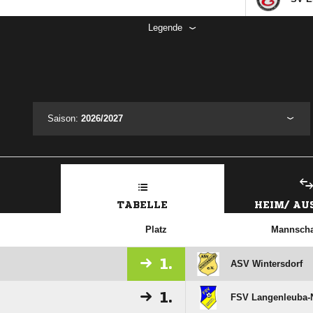
Legende
Saison:
2026/2027
TABELLE
HEIM/ A
Platz
Mannscha
1.
ASV Wintersdorf
1.
FSV Langenleuba-