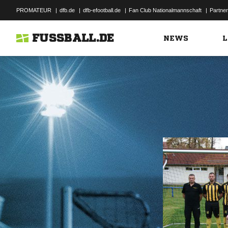
PROMATEUR
|
dfb.de
|
dfb-efootball.de
|
Fan Club Nationalmannschaft
|
Partner
FUSSBALL.DE
NEWS
L