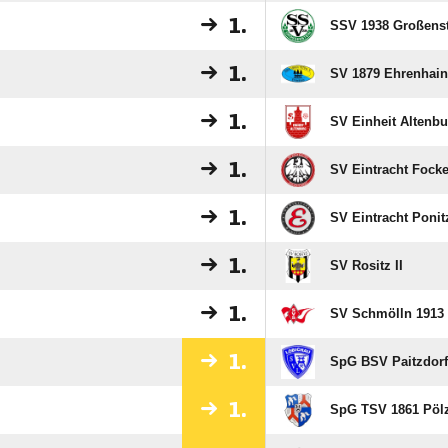
1.
SSV 1938 Großens
1.
SV 1879 Ehrenhain 
1.
SV Einheit Altenbu
1.
SV Eintracht Fock
1.
SV Eintracht Ponit
1.
SV Rositz II
1.
SV Schmölln 1913 
1.
SpG BSV Paitzdorf
1.
SpG TSV 1861 Pöl