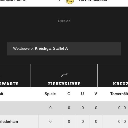
ANZEIGE
Wettbewerb:
Kreisliga, Staffel A
USWÄRTS
FIEBERKURVE
KREUZ
ft
Spiele
G
U
V
Torverhäl
0
0
0
0
0 : 0
Niederhain
0
0
0
0
0 : 0