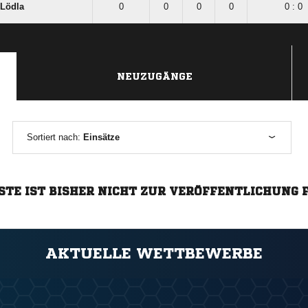
Lödla
0
0
0
0
0 : 0
NEUZUGÄNGE
Sortiert nach:
Einsätze
STE IST BISHER NICHT ZUR VERÖFFENTLICHUNG 
AKTUELLE WETTBEWERBE