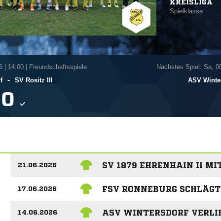
KREISLIGA
Spielklasse
6
|
14:00 | Freundschaftsspiele
Nächstes Spiel: Sa, 0
-
f
SV Rositz III
ASV Winte

SV 1879 EHRENHAIN II M
21.06.2026
FSV RONNEBURG SCHLÄGT
17.06.2026
ASV WINTERSDORF VERLI
14.06.2026