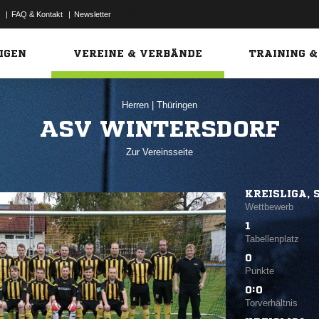
|
FAQ & Kontakt
|
Newsletter
Link
IGEN
VEREINE & VERBÄNDE
TRAINING &
Herren
|
Thüringen
ASV WINTERSDORF
Zur Vereinsseite
KREISLIGA, 
Wettbewerb
1
Tabellenplatz
0
Punkte
0:0
Torverhältnis