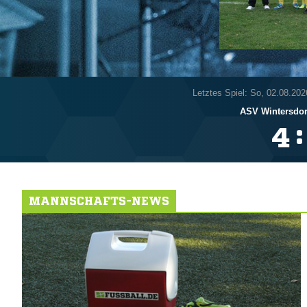
Letztes Spiel: So, 02.08.202
ASV Wintersdor
:

MANNSCHAFTS-NEWS