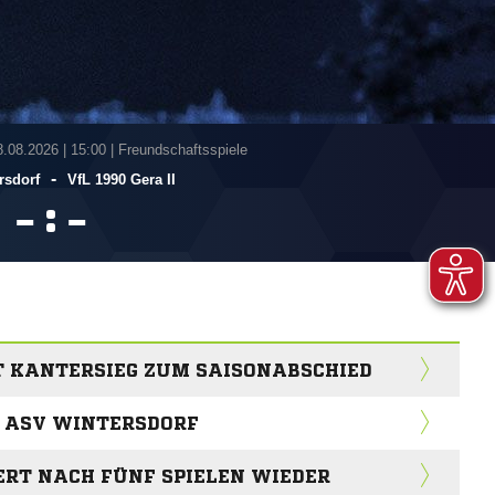
8.08.2026
|
15:00 | Freundschaftsspiele
-
rsdorf
VfL 1990 Gera II
:


IT KANTERSIEG ZUM SAISONABSCHIED
 ASV WINTERSDORF
ERT NACH FÜNF SPIELEN WIEDER