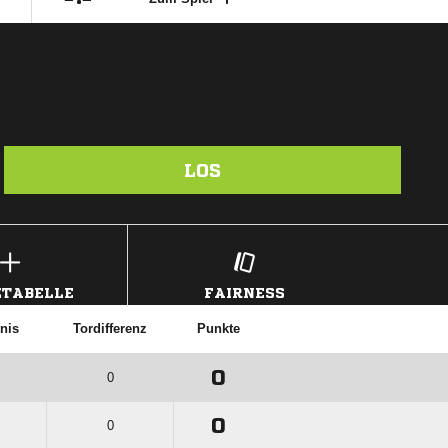
LOS
TABELLE
FAIRNESS
tnis
Tordifferenz
Punkte
0
0
0
0