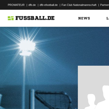
PROMATEUR
|
dfb.de
|
dfb-efootball.de
|
Fan Club Nationalmannschaft
|
Partner
FUSSBALL.DE
NEWS
L