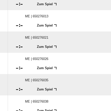

:

Zum Spiel
ME | 650276013

:

Zum Spiel
ME | 650276021

:

Zum Spiel
ME | 650276026

:

Zum Spiel
ME | 650276035

:

Zum Spiel
ME | 650276038

:

Zum Spiel