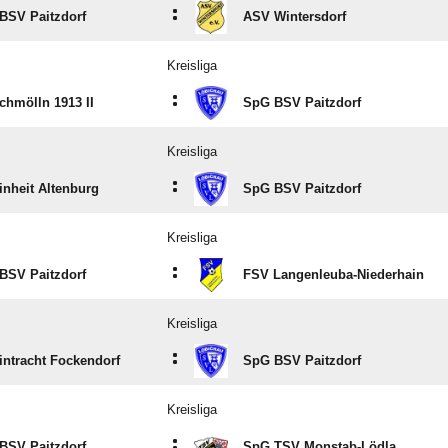
:
BSV Paitzdorf
ASV Wintersdorf
Kreisliga
:
chmölln 1913 II
SpG BSV Paitzdorf
Kreisliga
:
inheit Altenburg
SpG BSV Paitzdorf
Kreisliga
:
BSV Paitzdorf
FSV Langenleuba-Niederhain
Kreisliga
:
intracht Fockendorf
SpG BSV Paitzdorf
Kreisliga
:
BSV Paitzdorf
SpG TSV Monstab-Lödla