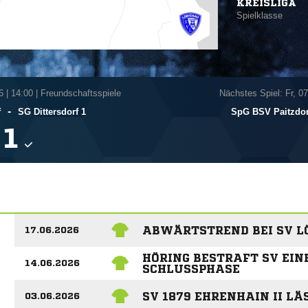
KREISLIGA
Spielklasse
6
|
14:00 | Freundschaftsspiele
Nächstes Spiel: Fr, 0
-
f
SG Dittersdorf 1
SpG BSV Paitzdor

ABWÄRTSTREND BEI SV L
17.06.2026
HÖRING BESTRAFT SV EIN
14.06.2026
SCHLUSSPHASE
SV 1879 EHRENHAIN II L
03.06.2026