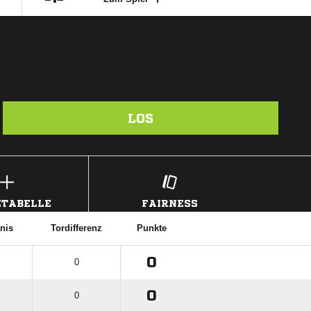
LOS
TABELLE
FAIRNESS
tnis
Tordifferenz
Punkte
0
0
0
0