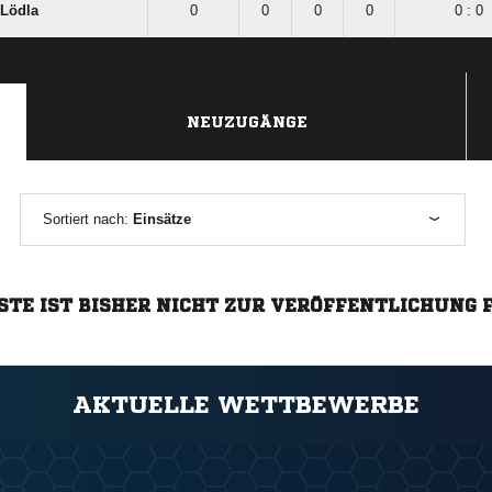
Lödla
0
0
0
0
0 : 0
NEUZUGÄNGE
Sortiert nach:
Einsätze
STE IST BISHER NICHT ZUR VERÖFFENTLICHUNG 
AKTUELLE WETTBEWERBE