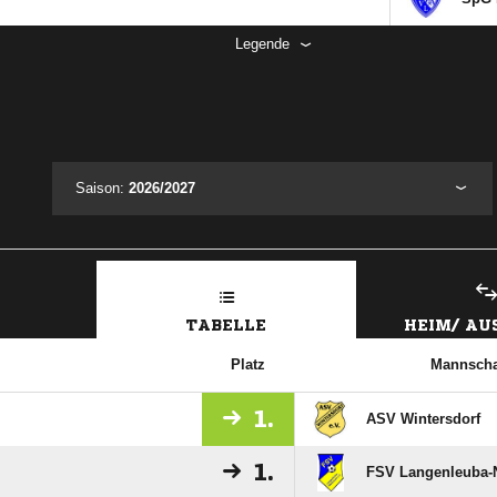
Legende
Saison:
2026/2027
TABELLE
HEIM/ A
Platz
Mannscha
1.
ASV Wintersdorf
1.
FSV Langenleuba-