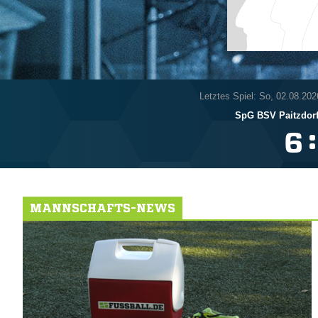
Letztes Spiel: So, 02.08.202
SpG BSV Paitzdor
:

MANNSCHAFTS-NEWS