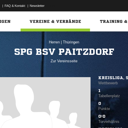
|
FAQ & Kontakt
|
Newsletter
Link
IGEN
VEREINE & VERBÄNDE
TRAINING &
Herren
|
Thüringen
SPG BSV PAITZDORF
Zur Vereinsseite
KREISLIGA, 
Wettbewerb
1
Tabellenplatz
0
Punkte
0:0
Torverhältnis