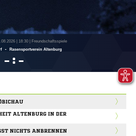
7.08.2026
|
18:30 | Freundschaftsspiele
-
f
Rasensportverein Altenburg
:


ÖBICHAU
HEIT ALTENBURG IN DER
ÄSST NICHTS ANBRENNEN