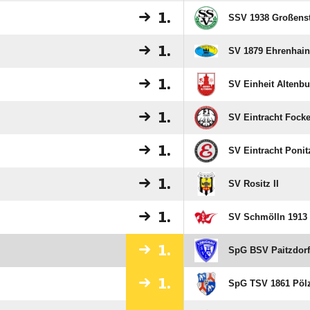
1.
SSV 1938 Großens
1.
SV 1879 Ehrenhain 
1.
SV Einheit Altenbu
1.
SV Eintracht Fock
1.
SV Eintracht Ponit
1.
SV Rositz II
1.
SV Schmölln 1913 
1.
SpG BSV Paitzdorf
1.
SpG TSV 1861 Pöl