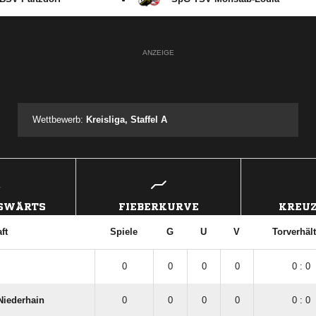
ANZEIGE
Wettbewerb:
Kreisliga, Staffel A
USWÄRTS
FIEBERKURVE
KREUZ
ft
Spiele
G
U
V
Torverhäl
0
0
0
0
0 : 0
Niederhain
0
0
0
0
0 : 0