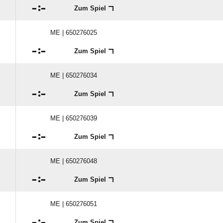

:

Zum Spiel
ME | 650276025

:

Zum Spiel
ME | 650276034

:

Zum Spiel
ME | 650276039

:

Zum Spiel
ME | 650276048

:

Zum Spiel
ME | 650276051

:

Zum Spiel