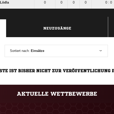
Lödla
0
0
0
0
0 : 0
NEUZUGÄNGE
Sortiert nach:
Einsätze
STE IST BISHER NICHT ZUR VERÖFFENTLICHUNG 
AKTUELLE WETTBEWERBE