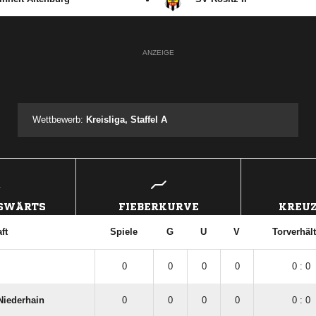
ANZEIGE
Wettbewerb:
Kreisliga, Staffel A
USWÄRTS
FIEBERKURVE
KREUZ
ft
Spiele
G
U
V
Torverhäl
0
0
0
0
0 : 0
Niederhain
0
0
0
0
0 : 0