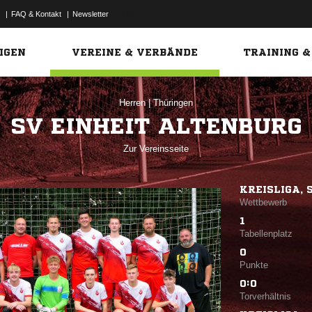
|
FAQ & Kontakt
|
Newsletter
Link
IGEN
VEREINE & VERBÄNDE
TRAINING &
Herren
|
Thüringen
SV EINHEIT ALTENBURG
Zur Vereinsseite
KREISLIGA, 
Wettbewerb
1
Tabellenplatz
0
Punkte
0:0
Torverhältnis