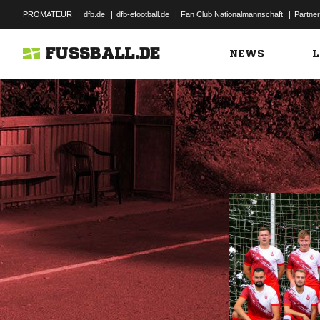
PROMATEUR
|
dfb.de
|
dfb-efootball.de
|
Fan Club Nationalmannschaft
|
Partner
FUSSBALL.DE
NEWS
L