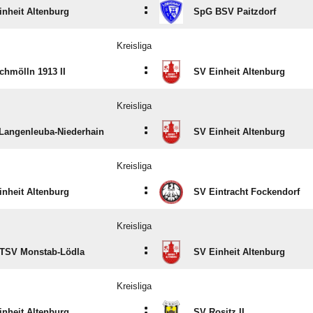
:
inheit Altenburg
SpG BSV Paitzdorf
Kreisliga
:
chmölln 1913 II
SV Einheit Altenburg
Kreisliga
:
Langenleuba-Niederhain
SV Einheit Altenburg
Kreisliga
:
inheit Altenburg
SV Eintracht Fockendorf
Kreisliga
:
TSV Monstab-Lödla
SV Einheit Altenburg
Kreisliga
:
inheit Altenburg
SV Rositz II