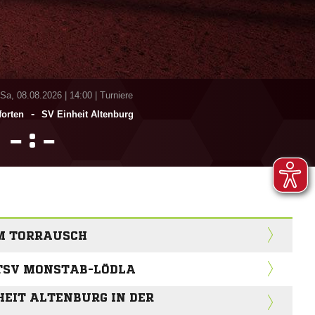
 Sa, 08.08.2026
|
14:00 | Turniere
-
forten
SV Einheit Altenburg
:


IM TORRAUSCH
TSV MONSTAB-LÖDLA
HEIT ALTENBURG IN DER