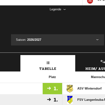
Legende
Saison:
2026/2027
TABELLE
HEIM/ A
Platz
Mannscha
1.
ASV Wintersdorf
1.
FSV Langenleuba-