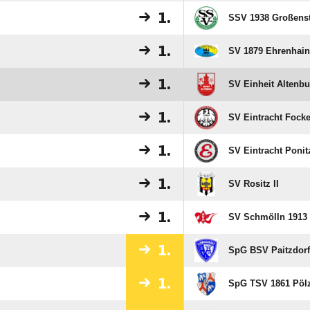
1.
SSV 1938 Großens
1.
SV 1879 Ehrenhain 
1.
SV Einheit Altenbu
1.
SV Eintracht Fock
1.
SV Eintracht Ponit
1.
SV Rositz II
1.
SV Schmölln 1913 
1.
SpG BSV Paitzdorf
1.
SpG TSV 1861 Pöl