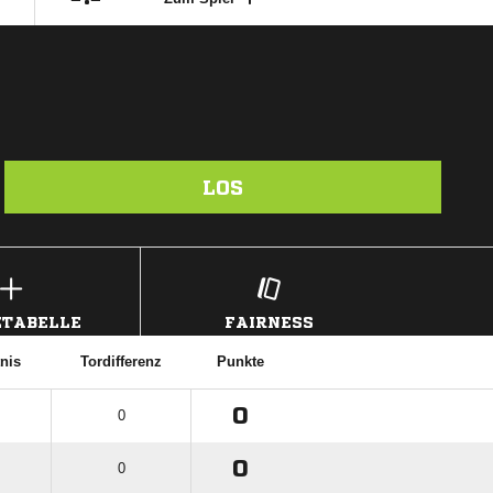
LOS
TABELLE
FAIRNESS
tnis
Tordifferenz
Punkte
0
0
0
0