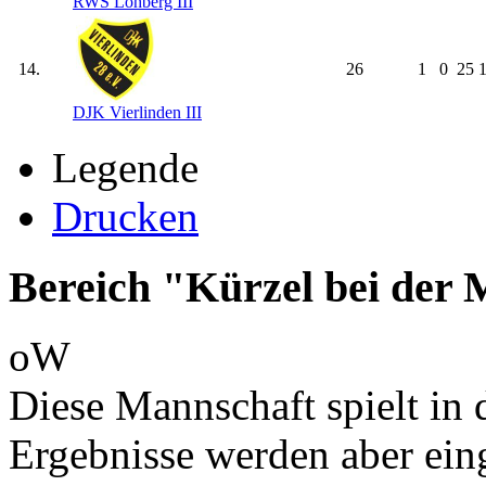
RWS Lohberg III
14.
26
1
0
25
1
DJK Vierlinden III
Legende
Drucken
Bereich "Kürzel bei der
oW
Diese Mannschaft spielt in d
Ergebnisse werden aber ein