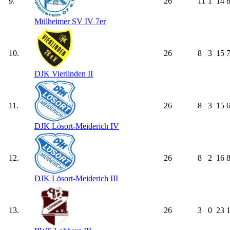
9.
26
11
1
14
8
Mülheimer SV IV 7er
10.
26
8
3
15
7
DJK Vierlinden II
11.
26
8
3
15
6
DJK Lösort-Meiderich IV
12.
26
8
2
16
8
DJK Lösort-Meiderich III
13.
26
3
0
23
1