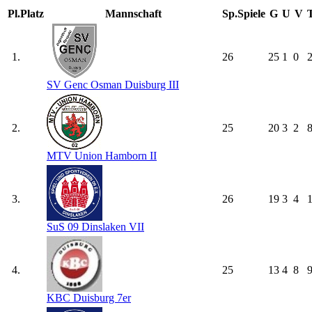
Pl.
Platz
Mannschaft
Sp.
Spiele
G
U
V
1.
26
25
1
0
2
SV Genc Osman Duisburg III
2.
25
20
3
2
8
MTV Union Hamborn II
3.
26
19
3
4
1
SuS 09 Dinslaken VII
4.
25
13
4
8
9
KBC Duisburg 7er