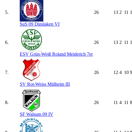
5.
26
13
2
11
1
SuS 09 Dinslaken VI
6.
26
13
2
11
1
ESV Grün-Weiß Roland Meiderich 7er
7.
26
12
4
10
9
SV Rot-Weiss Mülheim III
8.
26
11
4
11
8
SF Walsum 09 IV