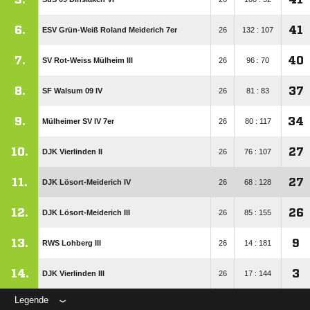
6.
41
ESV Grün-Weiß Roland Meiderich 7er
26
132 : 107
7.
40
SV Rot-Weiss Mülheim III
26
96 : 70
8.
37
SF Walsum 09 IV
26
81 : 83
9.
34
Mülheimer SV IV 7er
26
80 : 117
10.
27
DJK Vierlinden II
26
76 : 107
11.
27
DJK Lösort-Meiderich IV
26
68 : 128
12.
26
DJK Lösort-Meiderich III
26
85 : 155
13.
9
RWS Lohberg III
26
14 : 181
14.
3
DJK Vierlinden III
26
17 : 144
Legende