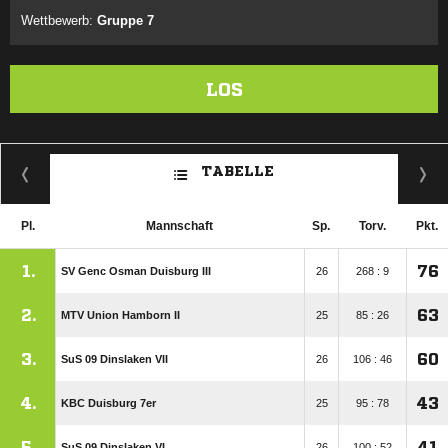
Wettbewerb:
Gruppe 7
LOS
TABELLE
Pl.
Mannschaft
Sp.
Torv.
Pkt.
1.
76
SV Genc Osman Duisburg III
26
268 : 9
2.
63
MTV Union Hamborn II
25
85 : 26
3.
60
SuS 09 Dinslaken VII
26
106 : 46
4.
43
KBC Duisburg 7er
25
95 : 78
5.
41
SuS 09 Dinslaken VI
26
100 : 52