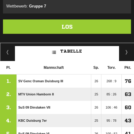
Wettbewerb:
Gruppe 7
LOS
TABELLE
Pl.
Mannschaft
Sp.
Torv.
Pkt.
1.
76
SV Genc Osman Duisburg III
26
268 : 9
2.
63
MTV Union Hamborn II
25
85 : 26
3.
60
SuS 09 Dinslaken VII
26
106 : 46
4.
43
KBC Duisburg 7er
25
95 : 78
5.
41
SuS 09 Dinslaken VI
26
100 : 52