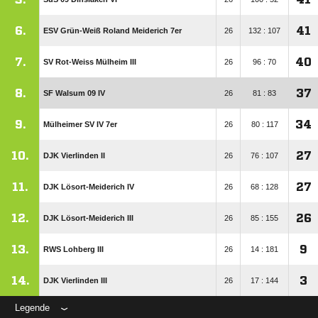
6.
41
ESV Grün-Weiß Roland Meiderich 7er
26
132 : 107
7.
40
SV Rot-Weiss Mülheim III
26
96 : 70
8.
37
SF Walsum 09 IV
26
81 : 83
9.
34
Mülheimer SV IV 7er
26
80 : 117
10.
27
DJK Vierlinden II
26
76 : 107
11.
27
DJK Lösort-Meiderich IV
26
68 : 128
12.
26
DJK Lösort-Meiderich III
26
85 : 155
13.
9
RWS Lohberg III
26
14 : 181
14.
3
DJK Vierlinden III
26
17 : 144
Legende