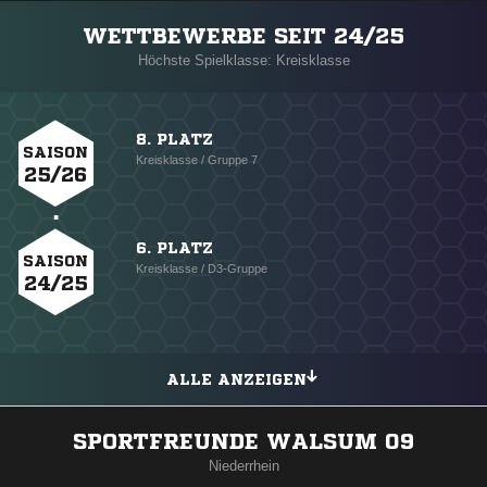
WETTBEWERBE SEIT 24/25
Höchste Spielklasse: Kreisklasse
8. PLATZ
SAISON
Kreisklasse / Gruppe 7
25/26
6. PLATZ
SAISON
Kreisklasse / D3-Gruppe
24/25
ALLE ANZEIGEN
SPORTFREUNDE WALSUM 09
Niederrhein