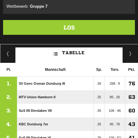
Wettbewerb:
Gruppe 7
LOS
TABELLE
Pl.
Mannschaft
Sp.
Torv.
Pkt.
1.
76
SV Genc Osman Duisburg III
26
268 : 9
2.
63
MTV Union Hamborn II
25
85 : 26
3.
60
SuS 09 Dinslaken VII
26
106 : 46
4.
43
KBC Duisburg 7er
25
95 : 78
5.
41
SuS 09 Dinslaken VI
26
100 : 52