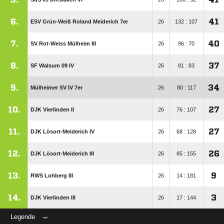
6.
41
ESV Grün-Weiß Roland Meiderich 7er
26
132 : 107
7.
40
SV Rot-Weiss Mülheim III
26
96 : 70
8.
37
SF Walsum 09 IV
26
81 : 83
9.
34
Mülheimer SV IV 7er
26
80 : 117
10.
27
DJK Vierlinden II
26
76 : 107
11.
27
DJK Lösort-Meiderich IV
26
68 : 128
12.
26
DJK Lösort-Meiderich III
26
85 : 155
13.
9
RWS Lohberg III
26
14 : 181
14.
3
DJK Vierlinden III
26
17 : 144
Legende