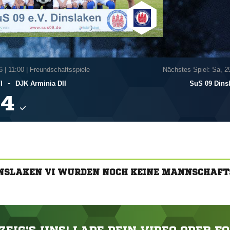
6
|
11:00 | Freundschaftsspiele
Nächstes Spiel: Sa, 2
-
I
DJK Arminia DII
SuS 09 Dins

DINSLAKEN VI WURDEN NOCH KEINE MANNSCHAFT