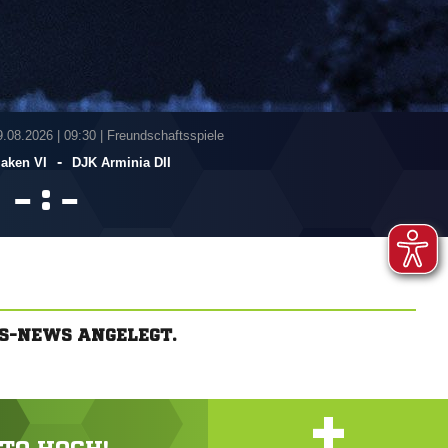
9.08.2026
|
09:30 | Freundschaftsspiele
-
laken VI
DJK Arminia DII
:


S-NEWS ANGELEGT.
+