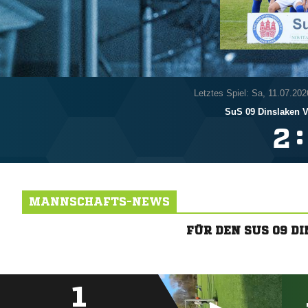
Letztes Spiel: Sa, 11.07.202
SuS 09 Dinslaken V
:

MANNSCHAFTS-NEWS
FÜR DEN SUS 09 
1