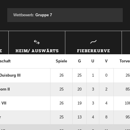
ANZEIGE
Wettbewerb:
Gruppe 7
E
HEIM/ AUSWÄRTS
FIEBERKURVE
chaft
Spiele
G
U
V
Torve
uisburg III
26
25
1
0
26
rn II
25
20
3
2
85
 VII
26
19
3
4
106
r
25
13
4
8
95