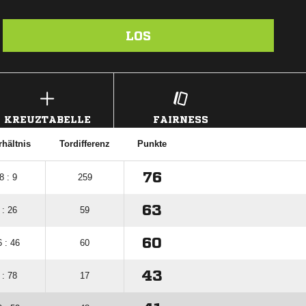
LOS
KREUZTABELLE
FAIRNESS
rhältnis
Tordifferenz
Punkte
76
8 : 9
259
63
 : 26
59
60
 : 46
60
43
 : 78
17