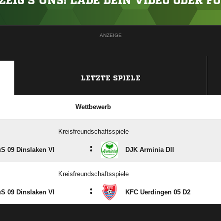
ZEIG'S UNS! LADE DEIN VIDEO ODER F
ANZEIGE
LETZTE SPIELE
Wettbewerb
Kreisfreundschaftsspiele
:
S 09 Dinslaken VI
DJK Arminia DII
Kreisfreundschaftsspiele
:
S 09 Dinslaken VI
KFC Uerdingen 05 D2