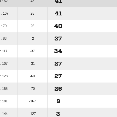
41
 : 52
48
41
 : 107
25
40
 : 70
26
37
 : 83
-2
34
: 117
-37
27
: 107
-31
27
: 128
-60
26
: 155
-70
9
: 181
-167
3
: 144
-127