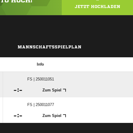
OTO HOCH!
JETZT HOCHLADEN
MANNSCHAFTSSPIELPLAN
Info
FS | 250011051

:

Zum Spiel
FS | 250011077

:

Zum Spiel