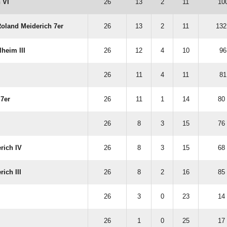
 VI
26
13
2
11
100
oland Meiderich 7er
26
13
2
11
132
heim III
26
12
4
10
96
26
11
4
11
81
7er
26
11
1
14
80 
26
8
3
15
76 
rich IV
26
8
3
15
68 
ich III
26
8
2
16
85 
26
3
0
23
14 
I
26
1
0
25
17 