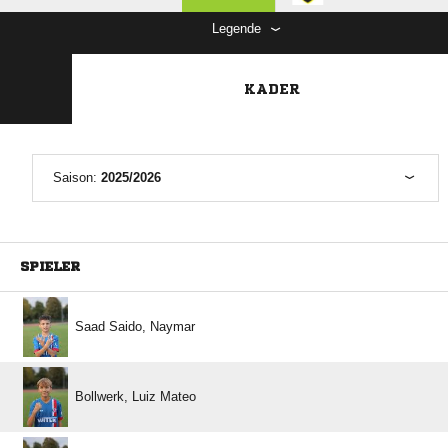
Legende
KADER
Saison:
2025/2026
SPIELER
  
  