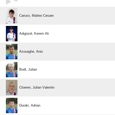
  
  
 
 
  
 