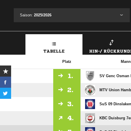
Saison:
2025/2026
TABELLE
HIN-/ RÜCKRUND
Platz
Manns
1.
SV Genc Osman D
2.
MTV Union Hambo
3.
SuS 09 Dinslaken
4.
KBC Duisburg 7e