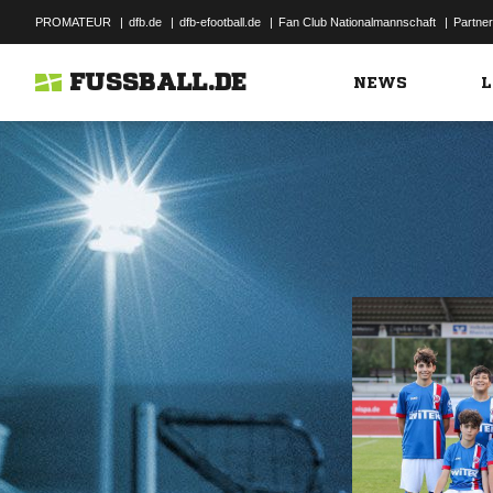
PROMATEUR
|
dfb.de
|
dfb-efootball.de
|
Fan Club Nationalmannschaft
|
Partner
FUSSBALL.DE
NEWS
L