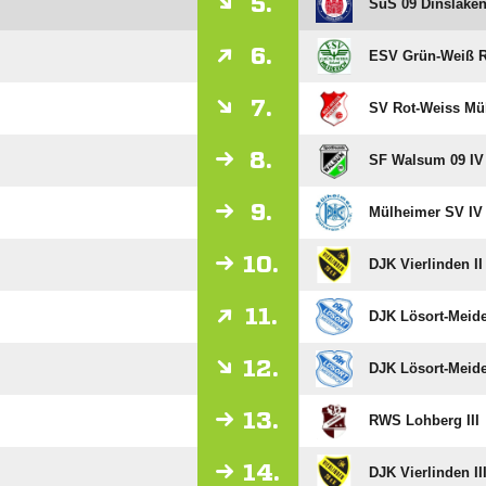
5.
SuS 09 Dinslaken
6.
ESV Grün-Weiß R
7.
SV Rot-Weiss Mül
8.
SF Walsum 09 IV
9.
Mülheimer SV IV 
10.
DJK Vierlinden II
11.
DJK Lösort-Meide
12.
DJK Lösort-Meider
13.
RWS Lohberg III
14.
DJK Vierlinden II