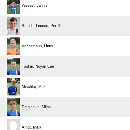
 
  
 
  
 
 
 