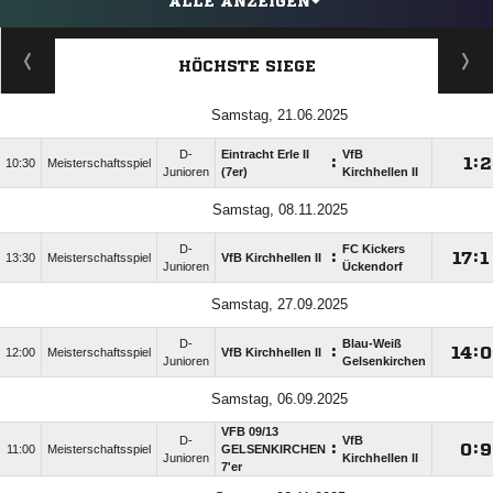
ALLE ANZEIGEN
HÖCHSTE SIEGE
Samstag, 21.06.2025
D-
Eintracht Erle II
VfB
:

:

10:30
Meisterschaftsspiel
Junioren
(7er)
Kirchhellen II
Samstag, 08.11.2025
D-
FC Kickers
:

:

13:30
Meisterschaftsspiel
VfB Kirchhellen II
Junioren
Ückendorf
Samstag, 27.09.2025
D-
Blau-Weiß
:

:

12:00
Meisterschaftsspiel
VfB Kirchhellen II
Junioren
Gelsenkirchen
Samstag, 06.09.2025
VFB 09/​13
D-
VfB
:

:

11:00
Meisterschaftsspiel
GELSENKIRCHEN
Junioren
Kirchhellen II
7'er