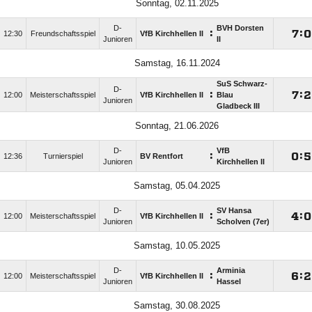
Sonntag, 02.11.2025
D-
BVH Dorsten
:

:

12:30
Freundschaftsspiel
VfB Kirchhellen II
Junioren
II
Samstag, 16.11.2024
SuS Schwarz-
D-
:

:

12:00
Meisterschaftsspiel
VfB Kirchhellen II
Blau
Junioren
Gladbeck III
Sonntag, 21.06.2026
D-
VfB
:

:

12:36
Turnierspiel
BV Rentfort
Junioren
Kirchhellen II
Samstag, 05.04.2025
D-
SV Hansa
:

:

12:00
Meisterschaftsspiel
VfB Kirchhellen II
Junioren
Scholven (7er)
Samstag, 10.05.2025
D-
Arminia
:

:

12:00
Meisterschaftsspiel
VfB Kirchhellen II
Junioren
Hassel
Samstag, 30.08.2025