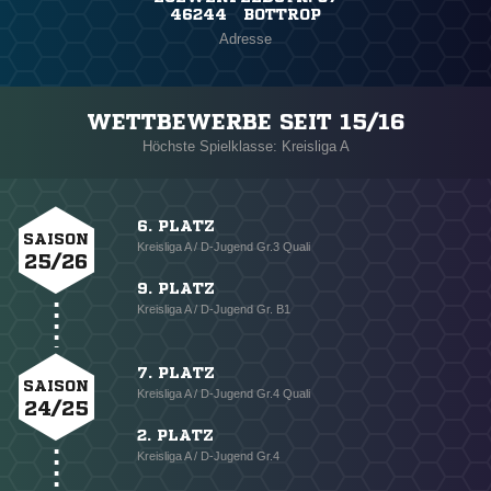
46244 BOTTROP
Adresse
WETTBEWERBE SEIT 15/16
Höchste Spielklasse: Kreisliga A
6. PLATZ
SAISON
Kreisliga A / D-Jugend Gr.3 Quali
25/26
9. PLATZ
Kreisliga A / D-Jugend Gr. B1
7. PLATZ
SAISON
Kreisliga A / D-Jugend Gr.4 Quali
24/25
2. PLATZ
Kreisliga A / D-Jugend Gr.4