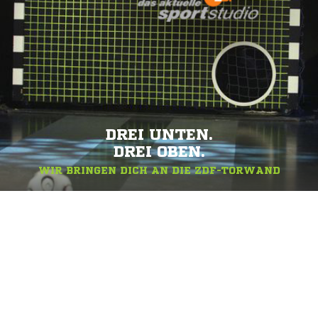
DREI UNTEN.
DREI OBEN.
WIR BRINGEN DICH AN DIE ZDF-TORWAND