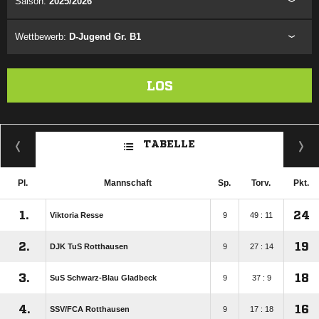
Saison:
2025/2026
Wettbewerb:
D-Jugend Gr. B1
LOS
TABELLE
Pl.
Mannschaft
Sp.
Torv.
Pkt.
1.
24
Viktoria Resse
9
49 : 11
2.
19
DJK TuS Rotthausen
9
27 : 14
3.
18
SuS Schwarz-Blau Gladbeck
9
37 : 9
4.
16
SSV/​FCA Rotthausen
9
17 : 18