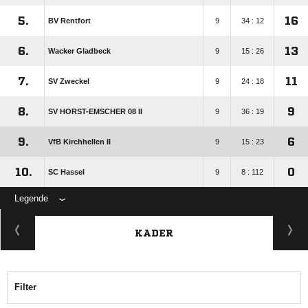
5.
16
BV Rentfort
9
34 : 12
6.
13
Wacker Gladbeck
9
15 : 26
7.
11
SV Zweckel
9
24 : 18
8.
9
SV HORST-EMSCHER 08 II
9
36 : 19
9.
6
VfB Kirchhellen II
9
15 : 23
10.
0
SC Hassel
9
8 : 112
Legende
KADER
Filter