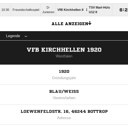
D-
TSV Marl-Hüls
:

:

10:30
Freundschaftsspiel
VfB Kirchhellen II
Junioren
U12 II
ALLE ANZEIGEN
Legende
VFB KIRCHHELLEN 1920
Westfalen
1920
Gründungsjahr
BLAU/WEISS
Vereinsfarben
LOEWENFELDSTR. 16, 46244 BOTTROP
Adresse