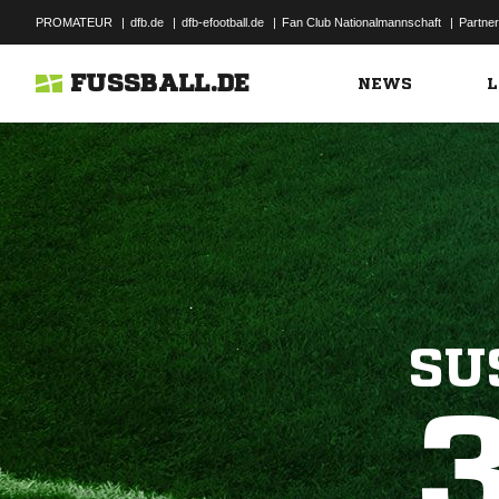
PROMATEUR
|
dfb.de
|
dfb-efootball.de
|
Fan Club Nationalmannschaft
|
Partner
FUSSBALL.DE
NEWS
L
SU