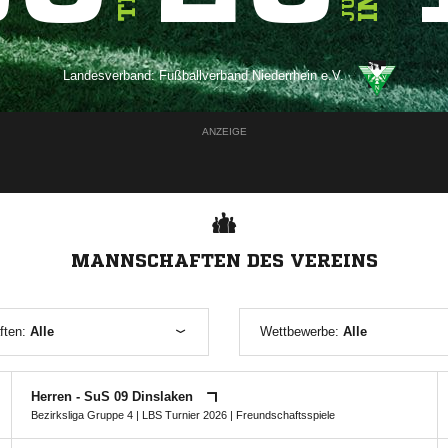
Landesverband:
Fußballverband Niederrhein e.V.
ANZEIGE
MANNSCHAFTEN DES VEREINS
ften:
Alle
Wettbewerbe:
Alle
Herren - SuS 09 Dinslaken
Bezirksliga Gruppe 4
|
LBS Turnier 2026
| Freundschaftsspiele