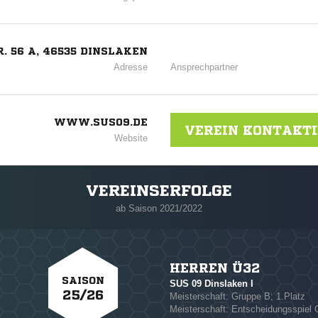
. 56 A, 46535 DINSLAKEN
Adresse
Ansprechpartner
WWW.SUS09.DE
VEREIN KONTAKT
Website
VEREINSERFOLGE
ab Saison 2021/2022
HERREN Ü32
SAISON
SUS 09 Dinslaken I
25/26
Meisterschaft: Gruppe B; 1.Platz
Meisterschaft: Entscheidungsspiel 