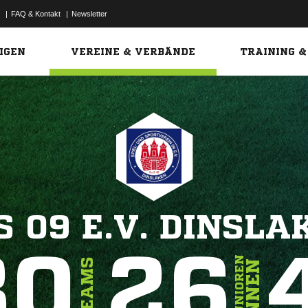
|
FAQ & Kontakt
|
Newsletter
Link
IGEN
VEREINE & VERBÄNDE
TRAINING &
S 09 E.V. DINSLA
30
26
JUNIOREN
TEAMS
INNEN