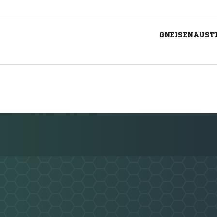
GNEISENAUSTR
Nachricht an SuS 09 e.V. Dinslaken