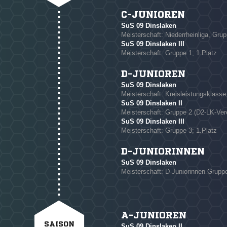
C-JUNIOREN
NACHRICHT SENDE
SuS 09 Dinslaken
Meisterschaft: Niederrheinliga, Grup
* Pflichtfelder
SuS 09 Dinslaken III
Meisterschaft: Gruppe 1; 1.Platz
D-JUNIOREN
SuS 09 Dinslaken
Meisterschaft: Kreisleistungsklasse
SuS 09 Dinslaken II
Meisterschaft: Gruppe 2 (D2-LK-Vere
SuS 09 Dinslaken III
Meisterschaft: Gruppe 3; 1.Platz
D-JUNIORINNEN
SuS 09 Dinslaken
Meisterschaft: D-Juniorinnen Gruppe
A-JUNIOREN
SAISON
SuS 09 Dinslaken II