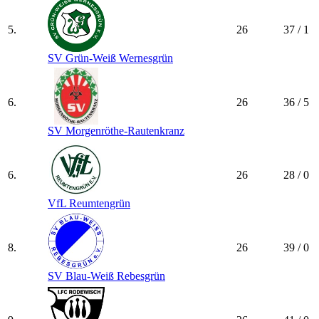
5.
26
37 / 1
SV Grün-Weiß Wernesgrün
6.
26
36 / 5
SV Morgenröthe-Rautenkranz
6.
26
28 / 0
VfL Reumtengrün
8.
26
39 / 0
SV Blau-Weiß Rebesgrün