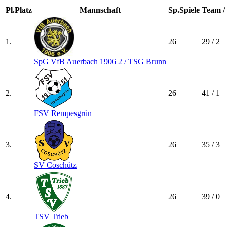
Pl.
Platz
Mannschaft
Sp.
Spiele
Team / 
1.
26
29 / 2
SpG VfB Auerbach 1906 2 /​ TSG Brunn
2.
26
41 / 1
FSV Rempesgrün
3.
26
35 / 3
SV Coschütz
4.
26
39 / 0
TSV Trieb