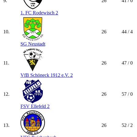
9.
26
41 / 0
1. FC Rodewisch 2
10.
26
44 / 4
SG Neustadt
11.
26
47 / 0
VfB Schöneck 1912 e.V. 2
12.
26
57 / 0
FSV Ellefeld 2
13.
26
52 / 2