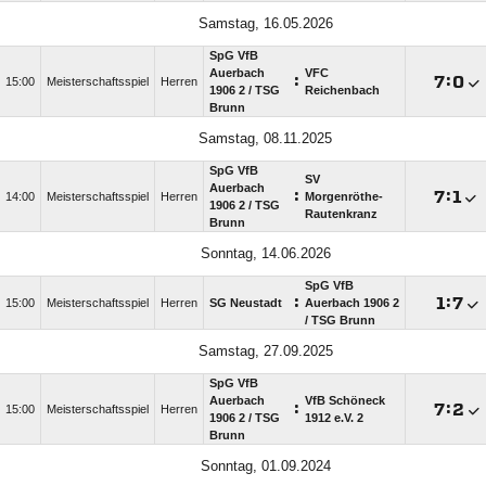
Samstag, 16.05.2026
SpG VfB
Auerbach
VFC
:

:

15:00
Meisterschaftsspiel
Herren
1906 2 /​ TSG
Reichenbach
Brunn
Samstag, 08.11.2025
SpG VfB
SV
Auerbach
:

:

14:00
Meisterschaftsspiel
Herren
Morgenröthe-
1906 2 /​ TSG
Rautenkranz
Brunn
Sonntag, 14.06.2026
SpG VfB
:

:

15:00
Meisterschaftsspiel
Herren
SG Neustadt
Auerbach 1906 2
/​ TSG Brunn
Samstag, 27.09.2025
SpG VfB
Auerbach
VfB Schöneck
:

:

15:00
Meisterschaftsspiel
Herren
1906 2 /​ TSG
1912 e.V. 2
Brunn
Sonntag, 01.09.2024