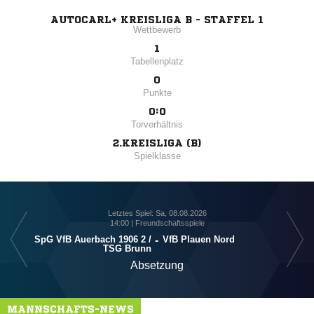
AUTOCARL+ KREISLIGA B - STAFFEL 1
Wettbewerb
1
Tabellenplatz
0
Punkte
0:0
Torverhältnis
2.KREISLIGA (B)
Spielklasse
Letztes Spiel: Sa, 08.08.2026
14:00 | Freundschaftsspiele
SpG VfB Auerbach 1906 2 /​
-
VfB Plauen Nord
TSG Brunn
Absetzung
MANNSCHAFTS-NEWS