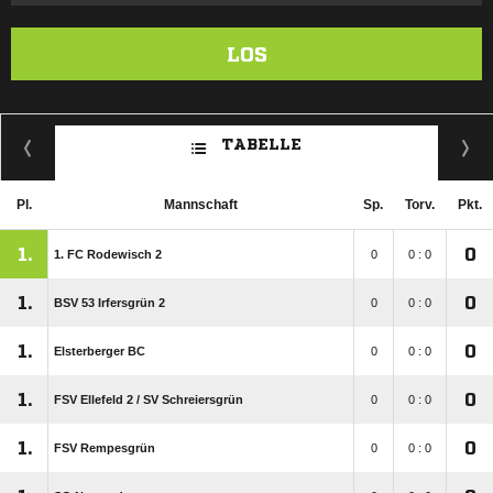
LOS
TABELLE
Pl.
Mannschaft
Sp.
Torv.
Pkt.
1.
0
1. FC Rodewisch 2
0
0 : 0
1.
0
BSV 53 Irfersgrün 2
0
0 : 0
1.
0
Elsterberger BC
0
0 : 0
1.
0
FSV Ellefeld 2 /​ SV Schreiersgrün
0
0 : 0
1.
0
FSV Rempesgrün
0
0 : 0