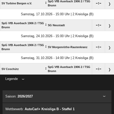
SpG VfB Auerbach 1906 2 /​ TSG
:

:

SV Turbine Bergen e.V.
Brunn
Samstag, 17.10.2026 - 15:00 Uhr | 2.Kreisliga (B)
SpG VfB Auerbach 1906 2 /​ TSG
:

:

SG Neustadt
Brunn
Samstag, 24.10.2026 - 15:00 Uhr | 2.Kreisliga (B)
SpG VfB Auerbach 1906 2 /​ TSG
:

:

SV Morgenröthe-Rautenkranz
Brunn
Samstag, 31.10.2026 - 14:00 Uhr | 2.Kreisliga (B)
SpG VfB Auerbach 1906 2 /​ TSG
:

:

SV Coschütz
Brunn
Legende
ANZEIGE
Saison:
2026/2027
Wettbewerb:
AutoCarl+ Kreisliga B - Staffel 1