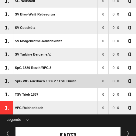
1.
0
SG Neustadt
0
0 : 0
1.
0
SV Blau-Weiß Rebesgrün
0
0 : 0
1.
0
SV Coschütz
0
0 : 0
1.
0
SV Morgenröthe-Rautenkranz
0
0 : 0
1.
0
SV Turbine Bergen e.V.
0
0 : 0
1.
0
SpG 1880 Reuth/​RFC 3
0
0 : 0
1.
0
SpG VfB Auerbach 1906 2 /​ TSG Brunn
0
0 : 0
1.
0
TSV Trieb 1887
0
0 : 0
1.
0
VFC Reichenbach
0
0 : 0
Legende
KADER