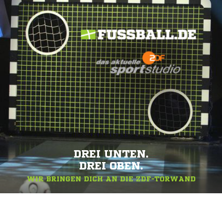
DREI UNTEN.
DREI OBEN.
WIR BRINGEN DICH AN DIE ZDF-TORWAND