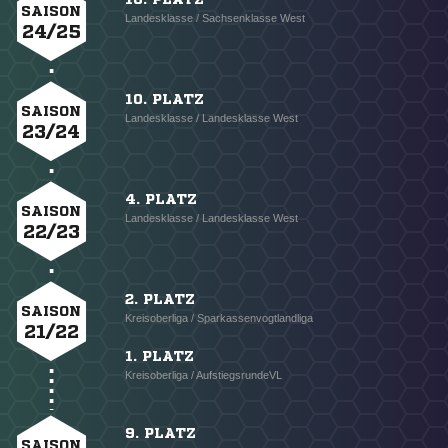
SAISON
Landesklasse / Sachsenklasse West
24/25
10. PLATZ
SAISON
Landesklasse / Landesklasse West
23/24
4. PLATZ
SAISON
Landesklasse / Landesklasse West
22/23
2. PLATZ
SAISON
Kreisoberliga / Sparkassenvogtlandliga
21/22
1. PLATZ
Kreisoberliga / AufstiegsrundeVL
9. PLATZ
SAISON