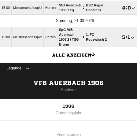
VfB Auerbach
BSC Rapid
:

:

15:00
Meisterschaftsspiel
Herren
1906 2 zg.
Chemnitz
Samstag, 21.03.2026
SpG VfB
Auerbach
1. FC
:

:

15:00
Meisterschaftsspiel
Herren
1906 2 /​ TSG
Rodewisch 2
Brunn
ALLE ANZEIGEN
Legende
VFB AUERBACH 1906
Sachsen
1906
Gründungsjahr
Vereinsfarben