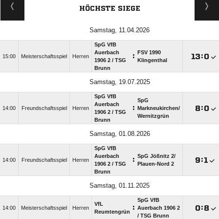
HÖCHSTE SIEGE
Samstag, 11.04.2026
SpG VfB
Auerbach
FSV 1990
:

:

15:00
Meisterschaftsspiel
Herren
1906 2 /​ TSG
Klingenthal
Brunn
Samstag, 19.07.2025
SpG VfB
SpG
Auerbach
:

:

14:00
Freundschaftsspiel
Herren
Markneukirchen/​
1906 2 /​ TSG
Wernitzgrün
Brunn
Samstag, 01.08.2026
SpG VfB
Auerbach
SpG Jößnitz 2/​
:

:

14:00
Freundschaftsspiel
Herren
1906 2 /​ TSG
Plauen-Nord 2
Brunn
Samstag, 01.11.2025
SpG VfB
VfL
:

:

14:00
Meisterschaftsspiel
Herren
Auerbach 1906 2
Reumtengrün
/​ TSG Brunn