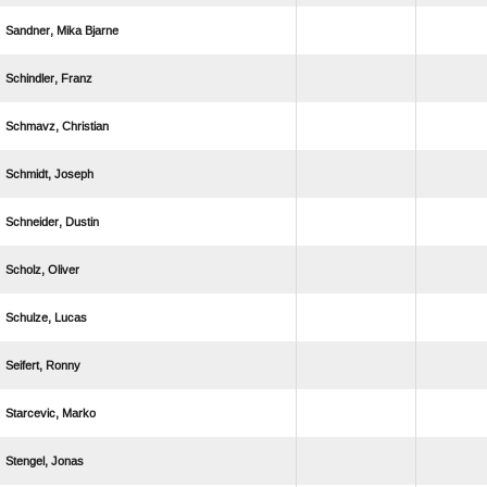
  
 
 
 
 
 
 
 
 
 