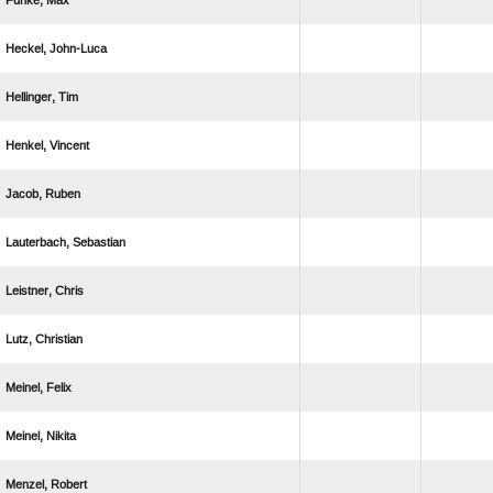
 
 
 
 
 
 
 
 
 
 
 