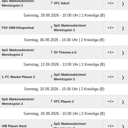
SpG Markneukirchen/​
:

:

VFC Adorf
Wernitzgrün 2
Samstag, 29.08.2026 - 15:00 Uhr | 2.Kreisliga (B)
SpG Markneukirchen/​
:

:

FSV 1990 Klingenthal
Wernitzgrün 2
Sonntag, 06.09.2026 - 15:00 Uhr | 2.Kreisliga (B)
SpG Markneukirchen/​
:

:

SV Theuma e.V.
Wernitzgrün 2
Samstag, 12.09.2026 - 13:00 Uhr | 2.Kreisliga (B)
SpG Markneukirchen/​
:

:

1. FC Wacker Plauen 2
Wernitzgrün 2
Sonntag, 20.09.2026 - 15:00 Uhr | 2.Kreisliga (B)
SpG Markneukirchen/​
:

:

VFC Plauen 2
Wernitzgrün 2
Samstag, 26.09.2026 - 15:00 Uhr | 2.Kreisliga (B)
SpG Markneukirchen/​
:

:

VfB Plauen Nord