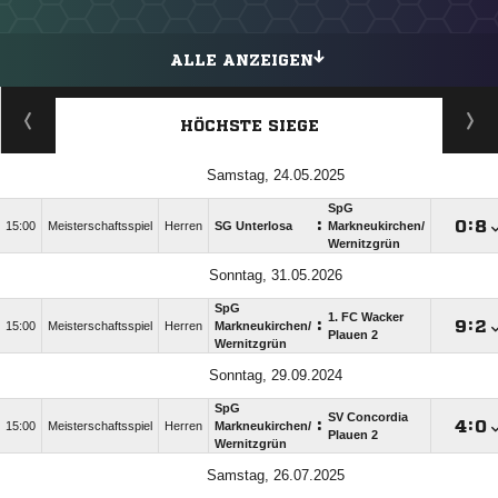
ALLE ANZEIGEN
HÖCHSTE SIEGE
Samstag, 24.05.2025
SpG
:

:

15:00
Meisterschaftsspiel
Herren
SG Unterlosa
Markneukirchen/​
Wernitzgrün
Sonntag, 31.05.2026
SpG
1. FC Wacker
:

:

15:00
Meisterschaftsspiel
Herren
Markneukirchen/​
Plauen 2
Wernitzgrün
Sonntag, 29.09.2024
SpG
SV Concordia
:

:

15:00
Meisterschaftsspiel
Herren
Markneukirchen/​
Plauen 2
Wernitzgrün
Samstag, 26.07.2025