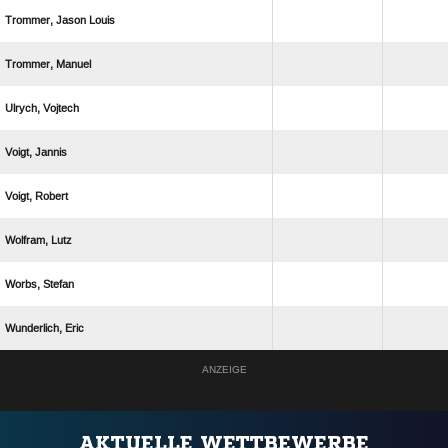
  
 
 
 
 
 
 
 
ANZEIGE
AKTUELLE WETTBEWERBE