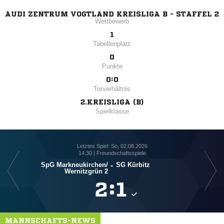
AUDI ZENTRUM VOGTLAND KREISLIGA B - STAFFEL 2
Wettbewerb
1
Tabellenplatz
0
Punkte
0:0
Torverhältnis
2.KREISLIGA (B)
Spielklasse
Letztes Spiel: So, 02.08.2026
14:30 | Freundschaftsspiele
SpG Markneukirchen/​
-
SG Kürbitz
Wernitzgrün 2

:

MANNSCHAFTS-NEWS