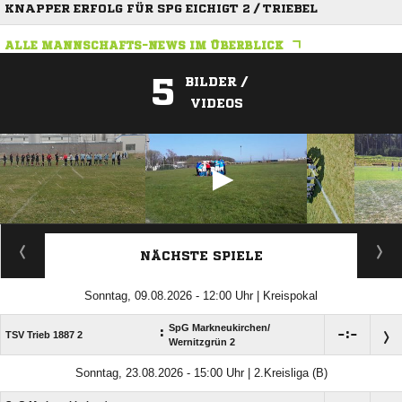
KNAPPER ERFOLG FÜR SPG EICHIGT 2 / TRIEBEL
ALLE MANNSCHAFTS-NEWS IM ÜBERBLICK
5
BILDER /
VIDEOS
ANZEIGE
NÄCHSTE SPIELE
Sonntag, 09.08.2026 - 12:00 Uhr | Kreispokal
SpG Markneukirchen/​
:

:

TSV Trieb 1887 2
Wernitzgrün 2
Sonntag, 23.08.2026 - 15:00 Uhr | 2.Kreisliga (B)