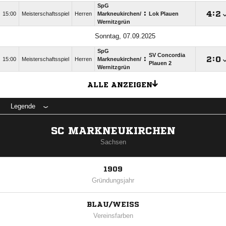
SpG
:

:

15:00
Meisterschaftsspiel
Herren
Markneukirchen/​
Lok Plauen
Wernitzgrün
Sonntag, 07.09.2025
SpG
SV Concordia
:

:

15:00
Meisterschaftsspiel
Herren
Markneukirchen/​
Plauen 2
Wernitzgrün
ALLE ANZEIGEN
Legende
SC MARKNEUKIRCHEN
Sachsen
1909
Gründungsjahr
BLAU/WEISS
Vereinsfarben