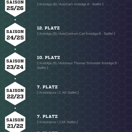
SAISON
2.Kreisliga (B) / AutoCarl+ Kreisliga B - Staffel 2
25/26
12. PLATZ
SAISON
2.Kreisliga (B) / AutoCentrum Carl Kreisliga B - Staffel 2
24/25
10. PLATZ
SAISON
2.Kreisliga (B) / Autohaus Thomas Schneider Kreisliga B -
23/24
Staffel 2
7. PLATZ
SAISON
2.Kreisklasse / 2. KK Staffel 2
22/23
7. PLATZ
SAISON
2.Kreisklasse / 2.KK Staffel 2
21/22