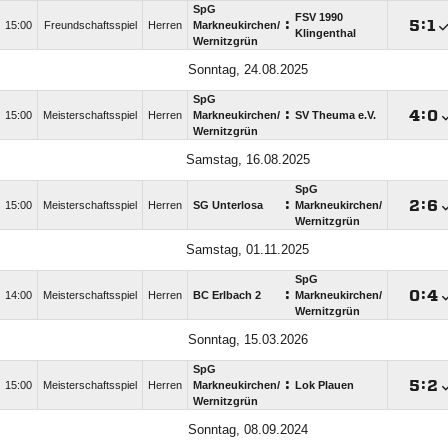
SpG
FSV 1990
:

:

15:00
Freundschaftsspiel
Herren
Markneukirchen/​
Klingenthal
Wernitzgrün
Sonntag, 24.08.2025
SpG
:

:

15:00
Meisterschaftsspiel
Herren
Markneukirchen/​
SV Theuma e.V.
Wernitzgrün
Samstag, 16.08.2025
SpG
:

:

15:00
Meisterschaftsspiel
Herren
SG Unterlosa
Markneukirchen/​
Wernitzgrün
Samstag, 01.11.2025
SpG
:

:

14:00
Meisterschaftsspiel
Herren
BC Erlbach 2
Markneukirchen/​
Wernitzgrün
Sonntag, 15.03.2026
SpG
:

:

15:00
Meisterschaftsspiel
Herren
Markneukirchen/​
Lok Plauen
Wernitzgrün
Sonntag, 08.09.2024