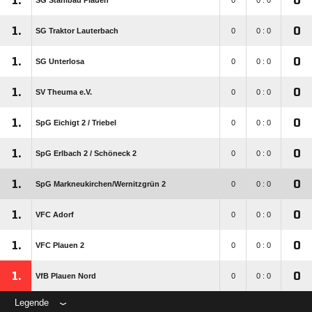
1.
0
SG Stahlbau Plauen
0
0 : 0
1.
0
SG Traktor Lauterbach
0
0 : 0
1.
0
SG Unterlosa
0
0 : 0
1.
0
SV Theuma e.V.
0
0 : 0
1.
0
SpG Eichigt 2 /​ Triebel
0
0 : 0
1.
0
SpG Erlbach 2 /​ Schöneck 2
0
0 : 0
1.
0
SpG Markneukirchen/​Wernitzgrün 2
0
0 : 0
1.
0
VFC Adorf
0
0 : 0
1.
0
VFC Plauen 2
0
0 : 0
1.
0
VfB Plauen Nord
0
0 : 0
Legende