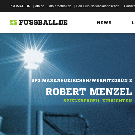
PROMATEUR
|
dfb.de
|
dfb-efootball.de
|
Fan Club Nationalmannschaft
|
Partner
FUSSBALL.DE
NEWS
L
SPG MARKNEUKIRCHEN/WERNITZGRÜN 2
ROBERT MENZEL
SPIELERPROFIL EINRICHTEN