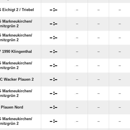

:

 Eichigt 2 /​ Triebel
–
–
–
 Markneukirchen/​

:

–
–
–
nitzgrün 2
 Markneukirchen/​

:

–
–
–
nitzgrün 2

:

 1990 Klingenthal
–
–
–
 Markneukirchen/​

:

–
–
–
nitzgrün 2

:

FC Wacker Plauen 2
–
–
–
 Markneukirchen/​

:

–
–
–
nitzgrün 2

:

 Plauen Nord
–
–
–
 Markneukirchen/​

:

–
–
–
nitzgrün 2