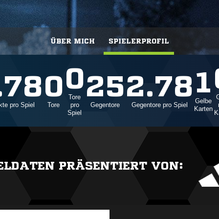
ÜBER MICH
SPIELERPROFIL
0
1
.78
0
25
2.78
Tore
G
Gelbe
te pro Spiel
Tore
pro
Gegentore
Gegentore pro Spiel
Karten
Spiel
K
IELDATEN PRÄSENTIERT VON: