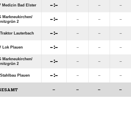

:

 Medizin Bad Elster
–
–
–
 Markneukirchen/​

:

–
–
–
nitzgrün 2

:

Traktor Lauterbach
–
–
–

:

 Lok Plauen
–
–
–
 Markneukirchen/​

:

–
–
–
nitzgrün 2

:

Stahlbau Plauen
–
–
–
GESAMT
–
–
–
–
ANZEIGE
ANZEIGE