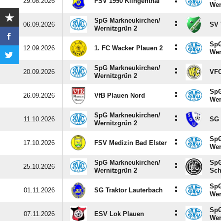
:
29.08.2026
FSV 1990 Klingenthal
Wer
SpG Markneukirchen/​
:
06.09.2026
SV 
Wernitzgrün 2
SpG
:
12.09.2026
1. FC Wacker Plauen 2
Wer
SpG Markneukirchen/​
:
20.09.2026
VFC
Wernitzgrün 2
SpG
:
26.09.2026
VfB Plauen Nord
Wer
SpG Markneukirchen/​
:
11.10.2026
SG 
Wernitzgrün 2
SpG
:
17.10.2026
FSV Medizin Bad Elster
Wer
SpG Markneukirchen/​
SpG
:
25.10.2026
Wernitzgrün 2
Sch
SpG
:
01.11.2026
SG Traktor Lauterbach
Wer
SpG
:
07.11.2026
ESV Lok Plauen
Wer