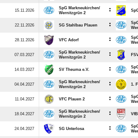
SpG Markneukirchen/​
:
15.11.2026
SpG
Wernitzgrün 2
SpG
:
22.11.2026
SG Stahlbau Plauen
Wer
SpG
:
28.11.2026
VFC Adorf
Wer
SpG Markneukirchen/​
:
07.03.2027
FSV
Wernitzgrün 2
SpG
:
14.03.2027
SV Theuma e.V.
Wer
SpG Markneukirchen/​
:
04.04.2027
1. 
Wernitzgrün 2
SpG
:
11.04.2027
VFC Plauen 2
Wer
SpG Markneukirchen/​
:
18.04.2027
VfB
Wernitzgrün 2
SpG
:
24.04.2027
SG Unterlosa
Wer