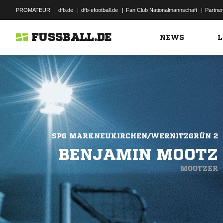
PROMATEUR
|
dfb.de
|
dfb-efootball.de
|
Fan Club Nationalmannschaft
|
Partner
FUSSBALL.DE
NEWS
L
SPG MARKNEUKIRCHEN/WERNITZGRÜN 2
BENJAMIN MOOTZ
MOOTZER