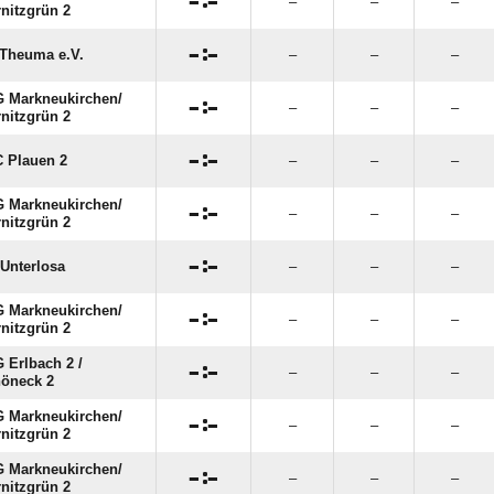

:

–
–
–
nitzgrün 2

:

Theuma e.V.
–
–
–
 Markneukirchen/​

:

–
–
–
nitzgrün 2

:

 Plauen 2
–
–
–
 Markneukirchen/​

:

–
–
–
nitzgrün 2

:

Unterlosa
–
–
–
 Markneukirchen/​

:

–
–
–
nitzgrün 2
 Erlbach 2 /​

:

–
–
–
öneck 2
 Markneukirchen/​

:

–
–
–
nitzgrün 2
 Markneukirchen/​

:

–
–
–
nitzgrün 2