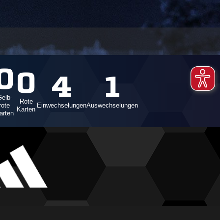
0
0
4
1
elb-
Rote
rote
Einwechselungen
Auswechselungen
Karten
arten