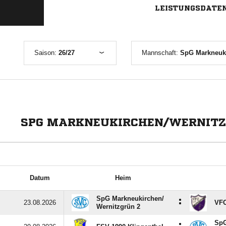
LEISTUNGSDATE
Saison:
26/27
Mannschaft:
SpG Markneukirch
SPG MARKNEUKIRCHEN/WERNITZGR
Datum
Heim
SpG Markneukirchen/​
:
23.08.2026
VFC
Wernitzgrün 2
SpG