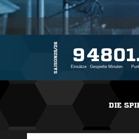
SAISON25/26
9
480
1
Einsätze
Gespielte Minuten
Punk
DIE SP