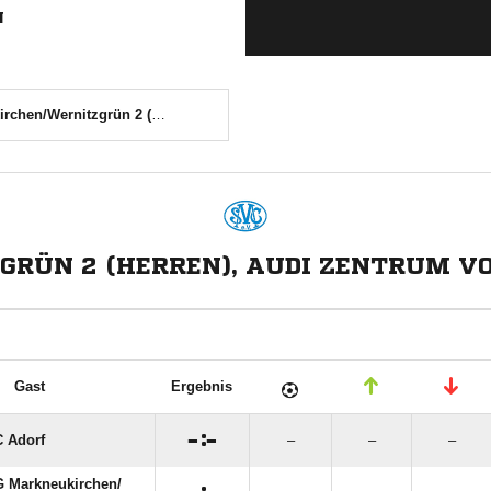
N
en/Wernitzgrün 2 (Herren)
ÜN 2 (HERREN), AUDI ZENTRUM VOG
Gast
Ergebnis

:

 Adorf
–
–
–
 Markneukirchen/​