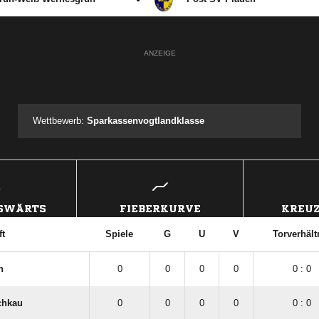
ANZEIGE
Wettbewerb:
Sparkassenvogtlandklasse
USWÄRTS
FIEBERKURVE
KREUZ
t
Spiele
G
U
V
Torverhält
n
0
0
0
0
0 : 0
chkau
0
0
0
0
0 : 0