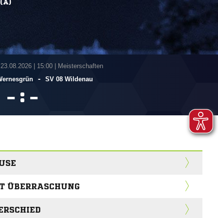
(A)
 23.08.2026
|
15:00 | Meisterschaften
-
Wernesgrün
SV 08 Wildenau
:


USE
GT ÜBERRASCHUNG
ERSCHIED