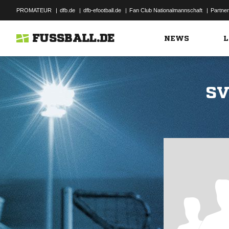
PROMATEUR
|
dfb.de
|
dfb-efootball.de
|
Fan Club Nationalmannschaft
|
Partner
FUSSBALL.DE
NEWS
L
SV