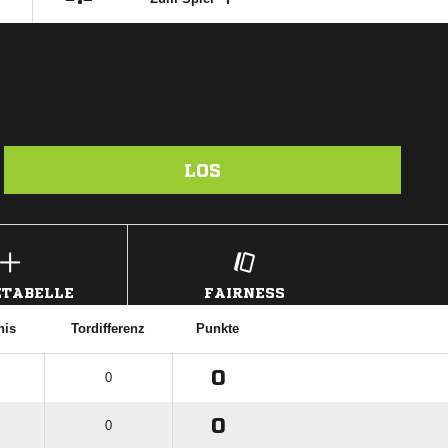
LOS
TABELLE
FAIRNESS
nis
Tordifferenz
Punkte
0
0
0
0