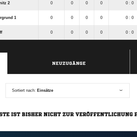
itz 2
0
0
0
0
0 : 0
rgrund 1
0
0
0
0
0 : 0
ff
0
0
0
0
0 : 0
NEUZUGÄNGE
Sortiert nach:
Einsätze
STE IST BISHER NICHT ZUR VERÖFFENTLICHUNG 