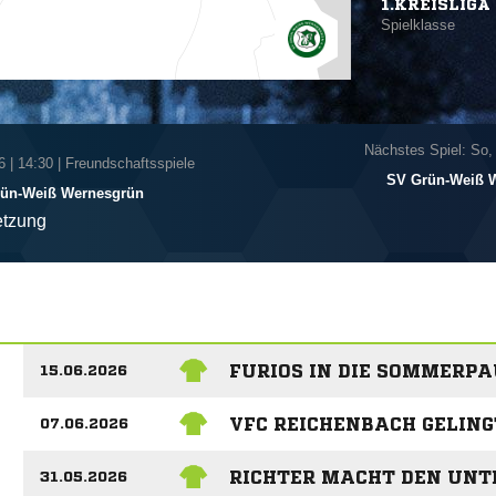
1.KREISLIGA 
Spielklasse
Nächstes Spiel: So,
6
|
14:30 | Freundschaftsspiele
SV Grün-Weiß 
ün-Weiß Wernesgrün
tzung
FURIOS IN DIE SOMMERPA
15.06.2026
VFC REICHENBACH GELIN
07.06.2026
RICHTER MACHT DEN UNT
31.05.2026