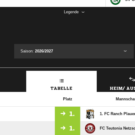
Legende
Saison:
2026/2027
TABELLE
HEIM/ A
Platz
Mannschaf
1.
1. FC Ranch Plaue
1.
FC Teutonia Netzs