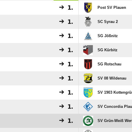
1.
Post SV Plauen
1.
SC Syrau 2
1.
SG Jößnitz
1.
SG Kürbitz
1.
SG Rotschau
1.
SV 08 Wildenau
1.
SV 1903 Kottengrü
1.
SV Concordia Pla
1.
SV Grün-Weiß Wer