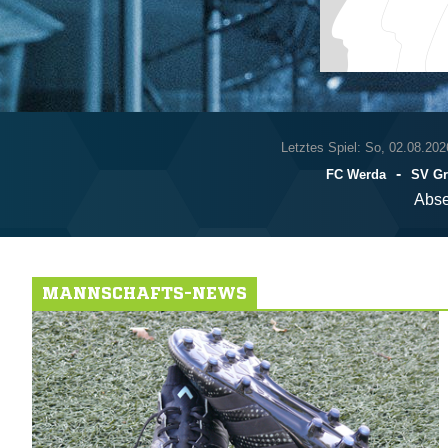
Letztes Spiel: So, 02.08.202
-
FC Werda
SV Gr
Abse
MANNSCHAFTS-NEWS