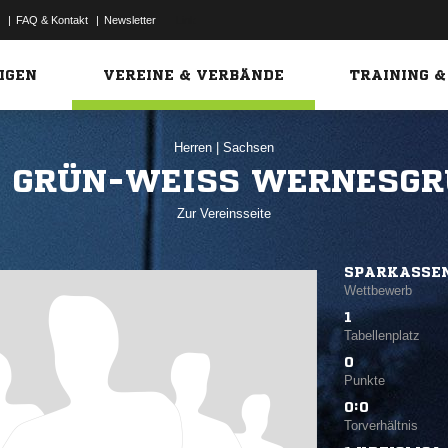
|
FAQ & Kontakt
|
Newsletter
Link
IGEN
VEREINE & VERBÄNDE
TRAINING &
Herren
|
Sachsen
 GRÜN-WEISS WERNESGRÜ
Zur Vereinsseite
SPARKASSE
Wettbewerb
1
Tabellenplatz
0
Punkte
0:0
Torverhältnis