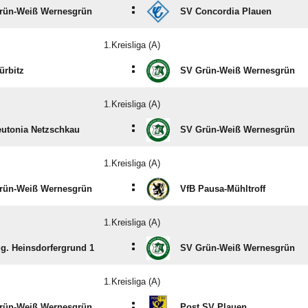
:
rün-Weiß Wernesgrün
SV Concordia Plauen
1.Kreisliga (A)
:
ürbitz
SV Grün-Weiß Wernesgrün
1.Kreisliga (A)
:
eutonia Netzschkau
SV Grün-Weiß Wernesgrün
1.Kreisliga (A)
:
rün-Weiß Wernesgrün
VfB Pausa-Mühltroff
1.Kreisliga (A)
:
g. Heinsdorfergrund 1
SV Grün-Weiß Wernesgrün
1.Kreisliga (A)
:
rün-Weiß Wernesgrün
Post SV Plauen