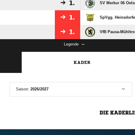
1.
SV Merkur 06 Oelsn
1.
SpVgg. Heinsdorfe
1.
VfB Pausa-Mühltro
Legende
KADER
Saison:
2026/2027
DIE KADERLI