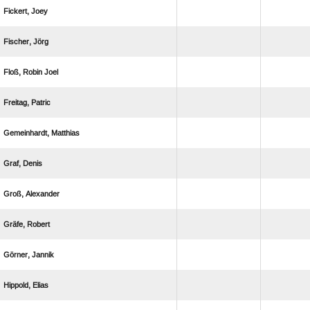
 
 
  
 
 
 
 
 
 
 