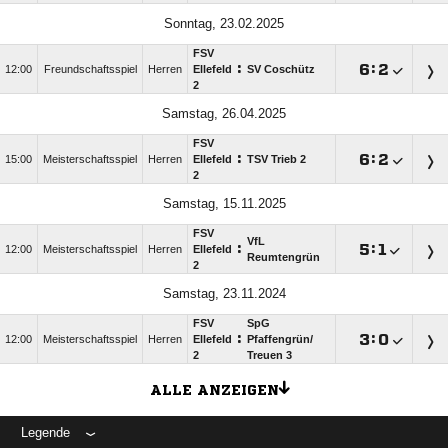
Sonntag, 23.02.2025
FSV
:

:

12:00
Freundschaftsspiel
Herren
Ellefeld
SV Coschütz
2
Samstag, 26.04.2025
FSV
:

:

15:00
Meisterschaftsspiel
Herren
Ellefeld
TSV Trieb 2
2
Samstag, 15.11.2025
FSV
VfL
:

:

12:00
Meisterschaftsspiel
Herren
Ellefeld
Reumtengrün
2
Samstag, 23.11.2024
FSV
SpG
:

:

12:00
Meisterschaftsspiel
Herren
Ellefeld
Pfaffengrün/​
2
Treuen 3
ALLE ANZEIGEN
Legende