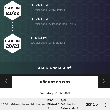
3. PLATZ
SAISON
2.Kreisklasse / 2.KK Staffel 1
21/22
3. PLATZ
2.Kreisklasse / Aufstiegsrunde 2.KK St.1
1. PLATZ
SAISON
2.Kreisklasse / 2.KK Staffel 1
20/21
ALLE ANZEIGEN
HÖCHSTE SIEGE
Samstag, 21.09.2024
FSV
SpVgg
:

:

13:00
Meisterschaftsspiel
Herren
Ellefeld
Grünbach-
2
Falkenstein 2