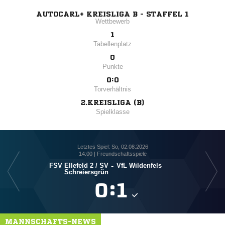
AUTOCARL+ KREISLIGA B - STAFFEL 1
Wettbewerb
1
Tabellenplatz
0
Punkte
0:0
Torverhältnis
2.KREISLIGA (B)
Spielklasse
Letztes Spiel: So, 02.08.2026
14:00 | Freundschaftsspiele
FSV Ellefeld 2 /​ SV
-
VfL Wildenfels
Schreiersgrün

:

MANNSCHAFTS-NEWS