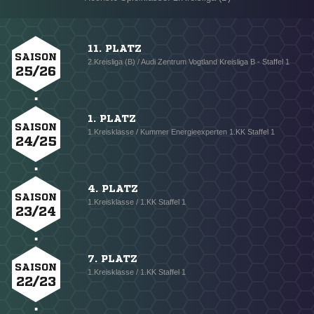
11. PLATZ
SAISON
2.Kreisliga (B) / Audi Zentrum Vogtland Kreisliga B - Staffel 1
25/26
1. PLATZ
SAISON
1.Kreisklasse / Kummer Energieexperten 1.KK Staffel 1
24/25
4. PLATZ
SAISON
1.Kreisklasse / 1.KK Staffel 1
23/24
7. PLATZ
SAISON
1.Kreisklasse / 1.KK Staffel 1
22/23