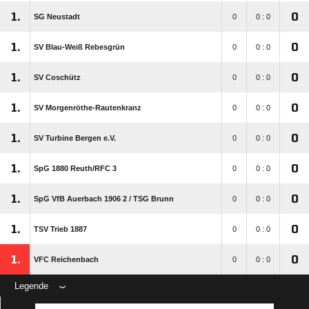
1.
0
SG Neustadt
0
0 : 0
1.
0
SV Blau-Weiß Rebesgrün
0
0 : 0
1.
0
SV Coschütz
0
0 : 0
1.
0
SV Morgenröthe-Rautenkranz
0
0 : 0
1.
0
SV Turbine Bergen e.V.
0
0 : 0
1.
0
SpG 1880 Reuth/​RFC 3
0
0 : 0
1.
0
SpG VfB Auerbach 1906 2 /​ TSG Brunn
0
0 : 0
1.
0
TSV Trieb 1887
0
0 : 0
1.
0
VFC Reichenbach
0
0 : 0
Legende