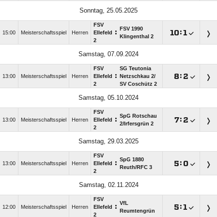
Sonntag, 25.05.2025
FSV
FSV 1990
:

:

15:00
Meisterschaftsspiel
Herren
Ellefeld
Klingenthal 2
2
Samstag, 07.09.2024
FSV
SG Teutonia
:

:

13:00
Meisterschaftsspiel
Herren
Ellefeld
Netzschkau 2/​
2
SV Coschütz 2
Samstag, 05.10.2024
FSV
SpG Rotschau
:

:

13:00
Meisterschaftsspiel
Herren
Ellefeld
2/​Irfersgrün 2
2
Samstag, 29.03.2025
FSV
SpG 1880
:

:

13:00
Meisterschaftsspiel
Herren
Ellefeld
Reuth/​RFC 3
2
Samstag, 02.11.2024
FSV
VfL
:

:

12:00
Meisterschaftsspiel
Herren
Ellefeld
Reumtengrün
2