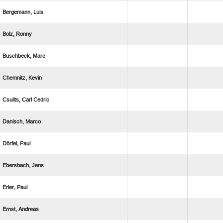
 
 
 
 
  
 
 
 
 
 