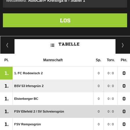
Wettbewerb:
AutoCarl+ Kreisliga B - Staffel 1
LOS
TABELLE
Pl.
Mannschaft
Sp.
Torv.
Pkt.
1.
0
1. FC Rodewisch 2
0
0 : 0
1.
0
BSV 53 Irfersgrün 2
0
0 : 0
1.
0
Elsterberger BC
0
0 : 0
1.
0
FSV Ellefeld 2 /​ SV Schreiersgrün
0
0 : 0
1.
0
FSV Rempesgrün
0
0 : 0