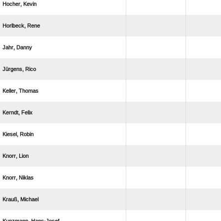
 
 
 
 
 
 
 
 
 
 