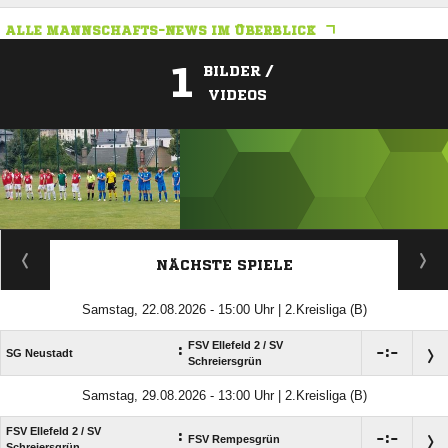
ALLE MANNSCHAFTS-NEWS IM ÜBERBLICK
1
BILDER /
VIDEOS
ANZEIGE
NÄCHSTE SPIELE
Samstag, 22.08.2026 - 15:00 Uhr | 2.Kreisliga (B)
FSV Ellefeld 2 /​ SV
:

:

SG Neustadt
Schreiersgrün
Samstag, 29.08.2026 - 13:00 Uhr | 2.Kreisliga (B)
FSV Ellefeld 2 /​ SV
:

:

FSV Rempesgrün
Schreiersgrün