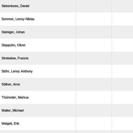
 
 
 
 
 
  
 
 
 
 