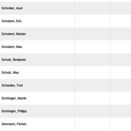
 
 
 
 
 
 
 
 
 
 