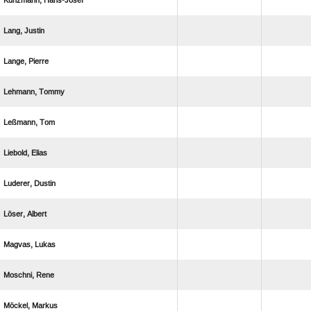
 
 
 
 
 
 
 
 
 
 
 