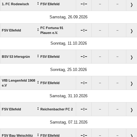
:

:

1. FC Rodewisch
FSV Ellefeld
–
–
Samstag, 26.09.2026
FC Fortuna 91
:

:

FSV Ellefeld
–
–
Plauen e.V.
Sonntag, 11.10.2026
:

:

BSV 53 Irfersgrün
FSV Ellefeld
–
–
Sonntag, 25.10.2026
VfB Lengenfeld 1908
:

:

FSV Ellefeld
–
–
e.V
Samstag, 31.10.2026
:

:

FSV Ellefeld
Reichenbacher FC 2
–
–
Samstag, 07.11.2026
:

:

FSV Bau Weischlitz
FSV Ellefeld
–
–