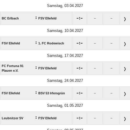
Samstag, 03.04.2027
:

:

BC Erlbach
FSV Ellefeld
–
–
Samstag, 10.04.2027
:

:

FSV Ellefeld
1. FC Rodewisch
–
–
Samstag, 17.04.2027
FC Fortuna 91
:

:

FSV Ellefeld
–
–
Plauen e.V.
Samstag, 24.04.2027
:

:

FSV Ellefeld
BSV 53 Irfersgrün
–
–
Samstag, 01.05.2027
:

:

Leubnitzer SV
FSV Ellefeld
–
–