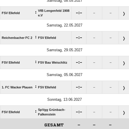
Samstag, 08.05.2027
VfB Lengenfeld 1908
:

:

FSV Ellefeld
–
–
e.V
Samstag, 22.05.2027
:

:

Reichenbacher FC 2
FSV Ellefeld
–
–
Samstag, 29.05.2027
:

:

FSV Ellefeld
FSV Bau Weischlitz
–
–
Samstag, 05.06.2027
:

:

1. FC Wacker Plauen
FSV Ellefeld
–
–
Sonntag, 13.06.2027
SpVgg Grünbach-
:

:

FSV Ellefeld
–
–
Falkenstein
GESAMT
–
–
–