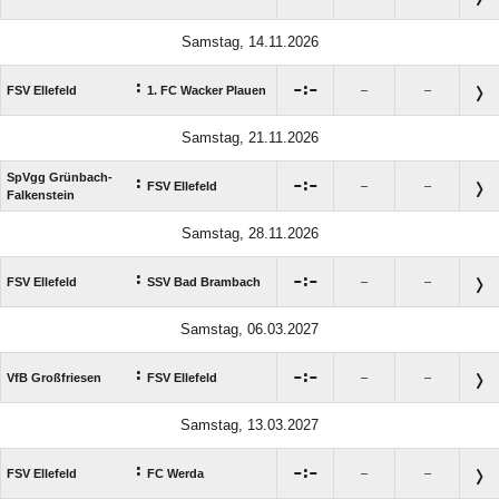
Samstag, 14.11.2026
:

:

FSV Ellefeld
1. FC Wacker Plauen
–
–
Samstag, 21.11.2026
SpVgg Grünbach-
:

:

FSV Ellefeld
–
–
Falkenstein
Samstag, 28.11.2026
:

:

FSV Ellefeld
SSV Bad Brambach
–
–
Samstag, 06.03.2027
:

:

VfB Großfriesen
FSV Ellefeld
–
–
Samstag, 13.03.2027
:

:

FSV Ellefeld
FC Werda
–
–