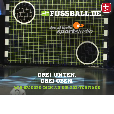
DREI UNTEN.
DREI OBEN.
WIR BRINGEN DICH AN DIE ZDF-TORWAND