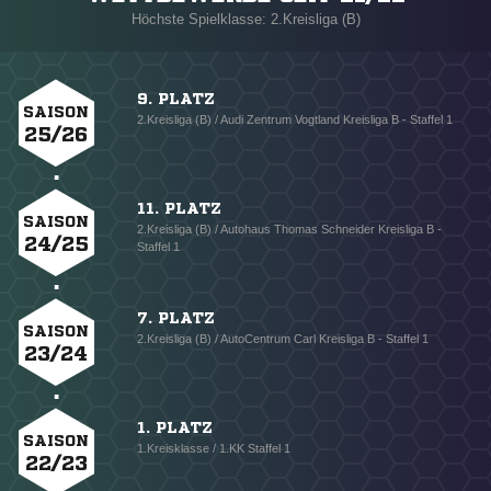
Höchste Spielklasse: 2.Kreisliga (B)
9. PLATZ
SAISON
2.Kreisliga (B) / Audi Zentrum Vogtland Kreisliga B - Staffel 1
25/26
11. PLATZ
SAISON
2.Kreisliga (B) / Autohaus Thomas Schneider Kreisliga B -
24/25
Staffel 1
7. PLATZ
SAISON
2.Kreisliga (B) / AutoCentrum Carl Kreisliga B - Staffel 1
23/24
1. PLATZ
SAISON
1.Kreisklasse / 1.KK Staffel 1
22/23