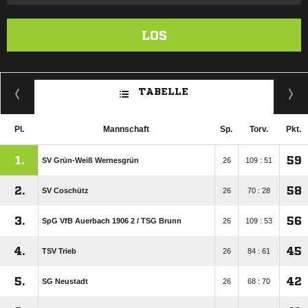
LOS
TABELLE
Pl.
Mannschaft
Sp.
Torv.
Pkt.
1.
59
SV Grün-Weiß Wernesgrün
26
109 : 51
2.
58
SV Coschütz
26
70 : 28
3.
56
SpG VfB Auerbach 1906 2 /​ TSG Brunn
26
109 : 53
4.
45
TSV Trieb
26
84 : 61
5.
42
SG Neustadt
26
68 : 70