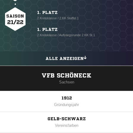
1. PLATZ
SAISON
2.Kreisklasse / 2.KK Staffel 1
21/22
1. PLATZ
2.Kreisklasse / Aufstiegsrunde 2.KK St.1
ALLE ANZEIGEN
VFB SCHÖNECK
Sachsen
1912
Gründungsjahr
GELB-SCHWARZ
Vereinsfarben