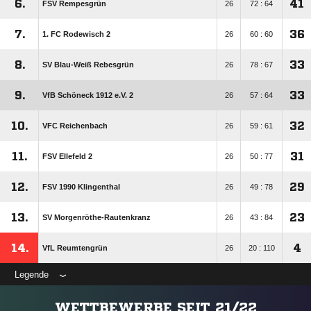
6.
41
FSV Rempesgrün
26
72 : 64
7.
36
1. FC Rodewisch 2
26
60 : 60
8.
33
SV Blau-Weiß Rebesgrün
26
78 : 67
9.
33
VfB Schöneck 1912 e.V. 2
26
57 : 64
10.
32
VFC Reichenbach
26
59 : 61
11.
31
FSV Ellefeld 2
26
50 : 77
12.
29
FSV 1990 Klingenthal
26
49 : 78
13.
23
SV Morgenröthe-Rautenkranz
26
43 : 84
14.
4
VfL Reumtengrün
26
20 : 110
Legende
WETTBEWERBE SEIT 21/22