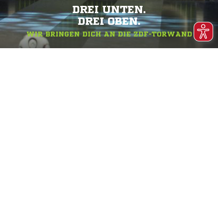
DREI UNTEN.
DREI OBEN.
WIR BRINGEN DICH AN DIE ZDF-TORWAND