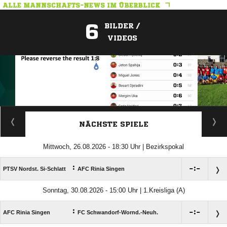
ALLE MANNSCHAFTS-NEWS IM ÜBERBLICK
6
BILDER /
VIDEOS
ANZEIGE
NÄCHSTE SPIELE
Mittwoch, 26.08.2026 - 18:30 Uhr | Bezirkspokal
:

:

PTSV Nordst. Si-Schlatt
AFC Rinia Singen
Sonntag, 30.08.2026 - 15:00 Uhr | 1.Kreisliga (A)
:

:

AFC Rinia Singen
FC Schwandorf-Wornd.-Neuh.