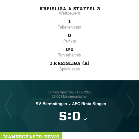
KREISLIGA A STAFFEL 2
Wettbewerb
1
Tabellenplatz
0
Punkte
0:0
Torverhältnis
1.KREISLIGA (A)
Spielklasse
Letztes Spiel: So, 14.06.2026
15:00 | Meisterschaften
SV Bermatingen
-
AFC Rinia Singen

:

MANNSCHAFTS-NEWS