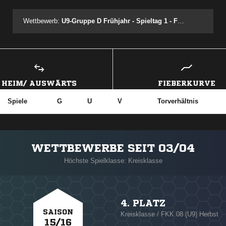
Wettbewerb:
U9-Gruppe D Frühjahr - Spieltag 1 - Festival 1.5
HEIM/ AUSWÄRTS
FIEBERKURVE
Spiele
G
U
V
Torverhältnis
WETTBEWERBE SEIT 03/04
Höchste Spielklasse: Kreisklasse
4. PLATZ
SAISON
Kreisklasse / FKK 08 (U9) Herbst
15/16