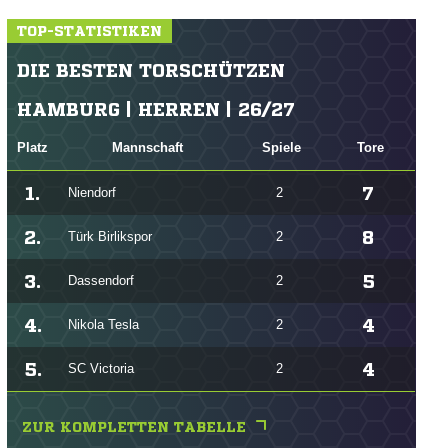
TOP-STATISTIKEN
DIE BESTEN TORSCHÜTZEN
HAMBURG | HERREN | 26/27
Platz
Mannschaft
Spiele
Tore
1.
7
Niendorf
2
2.
8
Türk Birlikspor
2
3.
5
Dassendorf
2
4.
4
Nikola Tesla
2
5.
4
SC Victoria
2
ZUR KOMPLETTEN TABELLE