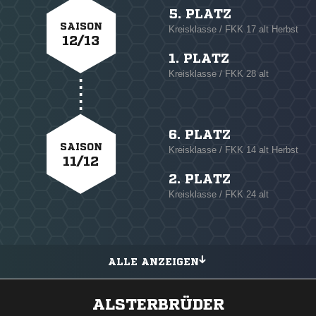
5. PLATZ
SAISON
Kreisklasse / FKK 17 alt Herbst
12/13
1. PLATZ
Kreisklasse / FKK 28 alt
6. PLATZ
SAISON
Kreisklasse / FKK 14 alt Herbst
11/12
2. PLATZ
Kreisklasse / FKK 24 alt
ALLE ANZEIGEN
ALSTERBRÜDER