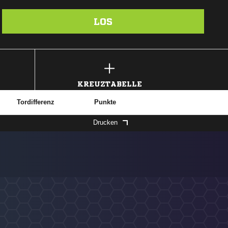
LOS
KREUZTABELLE
Tordifferenz
Punkte
Drucken