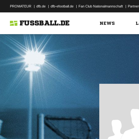
PROMATEUR
|
dfb.de
|
dfb-efootball.de
|
Fan Club Nationalmannschaft
|
Partner
FUSSBALL.DE
NEWS
L