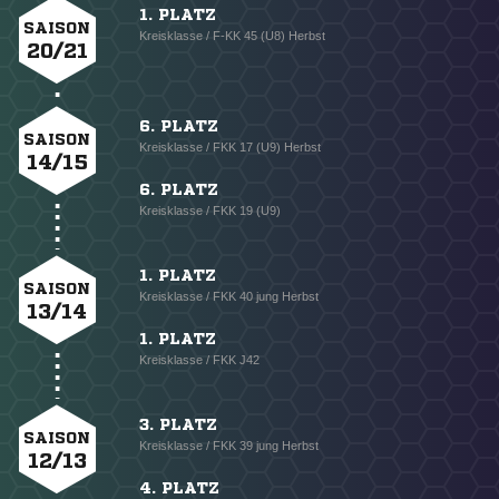
1. PLATZ
SAISON
Kreisklasse / F-KK 45 (U8) Herbst
20/21
6. PLATZ
SAISON
Kreisklasse / FKK 17 (U9) Herbst
14/15
6. PLATZ
Kreisklasse / FKK 19 (U9)
1. PLATZ
SAISON
Kreisklasse / FKK 40 jung Herbst
13/14
1. PLATZ
Kreisklasse / FKK J42
3. PLATZ
SAISON
Kreisklasse / FKK 39 jung Herbst
12/13
4. PLATZ