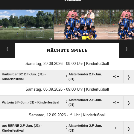
ANZEIGE
NÄCHSTE SPIELE
Samstag, 29.08.2026 - 09:00 Uhr | Kinderfußball
Harburger SC 2.F-Jun. (J1) -
Alsterbrüder 2.F-Jun.
:

:

Kinderfestival
(J1)
Samstag, 05.09.2026 - 09:00 Uhr | Kinderfußball
Alsterbrüder 2.F-Jun.
:

:

Victoria 5.F-Jun. (J1) - Kinderfestival
(J1)
Samstag, 12.09.2026 - ** Uhr | Kinderfußball
tus BERNE 2.F-Jun. (J1) -
Alsterbrüder 2.F-Jun.
:

:

Kinderfestival
(J1)