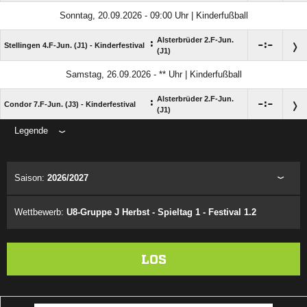
Sonntag, 20.09.2026 - 09:00 Uhr | Kinderfußball
Alsterbrüder 2.F-Jun.
:

:

Stellingen 4.F-Jun. (J1) - Kinderfestival
(J1)
Samstag, 26.09.2026 - ** Uhr | Kinderfußball
Alsterbrüder 2.F-Jun.
:

:

Condor 7.F-Jun. (J3) - Kinderfestival
(J1)
Legende
ANZEIGE
Saison:
2026/2027
Wettbewerb:
U8-Gruppe J Herbst - Spieltag 1 - Festival 1.2
LOS