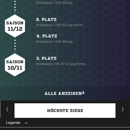
Kreisklasse / FKK 58 jung
5. PLATZ
SAISON
Kreisklasse / FKK 59 jung Herbst
11/12
4. PLATZ
Kreisklasse / FKK 48 jung
3. PLATZ
SAISON
Kreisklasse / KK JF 52 jung Herbst
10/11
ALLE ANZEIGEN
HÖCHSTE SIEGE
Legende