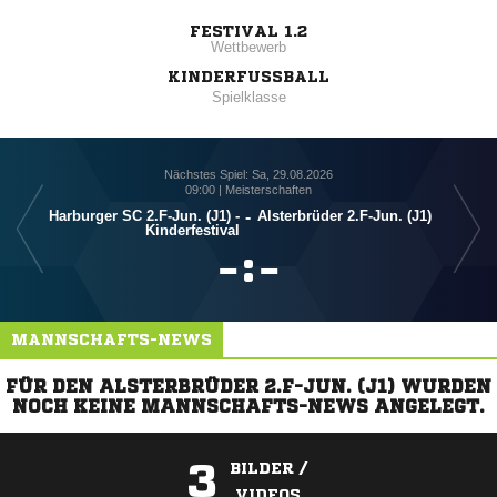
FESTIVAL 1.2
Wettbewerb
KINDERFUSSBALL
Spielklasse
Nächstes Spiel: Sa, 29.08.2026
09:00 | Meisterschaften
Harburger SC 2.F-Jun. (J1) -
-
Alsterbrüder 2.F-Jun. (J1)
Kinderfestival

:

MANNSCHAFTS-NEWS
FÜR DEN ALSTERBRÜDER 2.F-JUN. (J1) WURDEN
NOCH KEINE MANNSCHAFTS-NEWS ANGELEGT.
3
BILDER /
VIDEOS