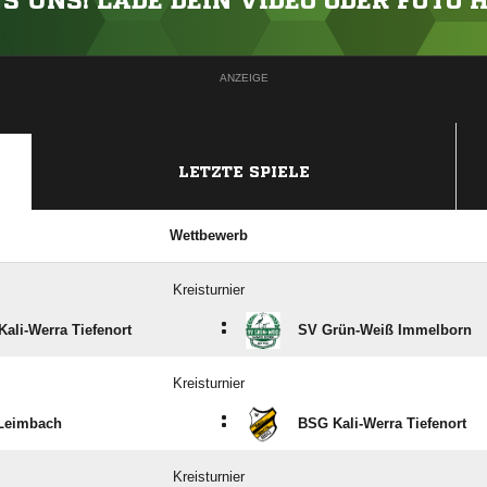
'S UNS! LADE DEIN VIDEO ODER FOTO 
ANZEIGE
LETZTE SPIELE
Wettbewerb
Kreisturnier
:
ali-Werra Tiefenort
SV Grün-Weiß Immelborn
Kreisturnier
:
Leimbach
BSG Kali-Werra Tiefenort
Kreisturnier