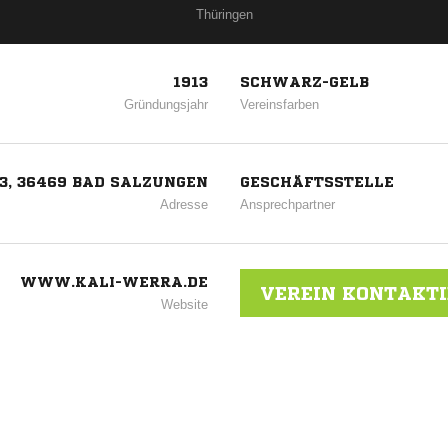
Thüringen
1913
SCHWARZ-GELB
Gründungsjahr
Vereinsfarben
3, 36469 BAD SALZUNGEN
GESCHÄFTSSTELLE
Adresse
Ansprechpartner
WWW.KALI-WERRA.DE
VEREIN KONTAKT
Website
ANZEIGE