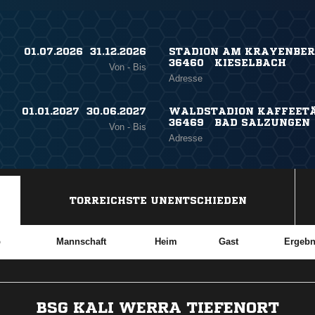
01.07.2026 ​ 31.12.2026
STADION AM KRAYENBERG
36460 KIESELBACH
Von - Bis
Adresse
01.01.2027 ​ 30.06.2027
WALDSTADION KAFFEETÄ
36469 BAD SALZUNGEN
Von - Bis
Adresse
TORREICHSTE UNENTSCHIEDEN
b
Mannschaft
Heim
Gast
Ergebn
BSG KALI WERRA TIEFENORT