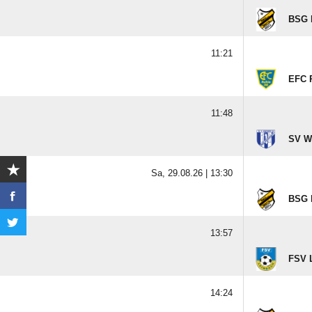
BSG K
11:21
EFC 
11:48
SV W
Sa, 29.08.26 |
13:30
BSG K
13:57
FSV 
14:24