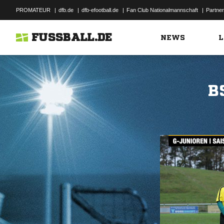
PROMATEUR
|
dfb.de
|
dfb-efootball.de
|
Fan Club Nationalmannschaft
|
Partner
FUSSBALL.DE
NEWS
L
B