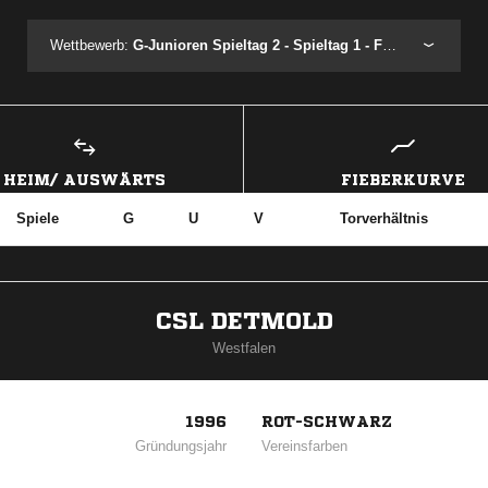
Wettbewerb:
G-Junioren Spieltag 2 - Spieltag 1 - Festival 1.1
HEIM/ AUSWÄRTS
FIEBERKURVE
Spiele
G
U
V
Torverhältnis
CSL DETMOLD
Westfalen
1996
ROT-SCHWARZ
Gründungsjahr
Vereinsfarben