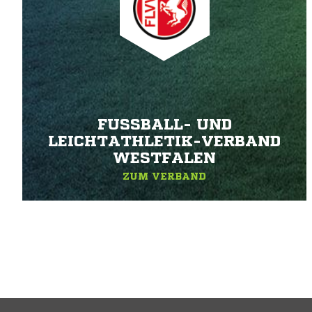
FUSSBALL- UND L
EICHTATHLETIK-VERBAND W
ESTFALEN
ZUM VERBAND