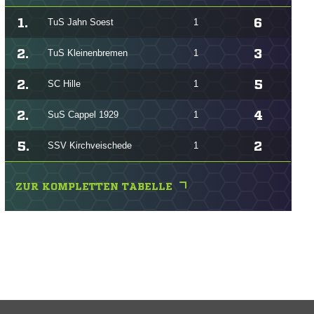
1.
6
TuS Jahn Soest
1
2.
3
TuS Kleinenbremen
1
2.
5
SC Hille
1
2.
4
SuS Cappel 1929
1
5.
2
SSV Kirchveischede
1
ZUR KOMPLETTEN TABELLE