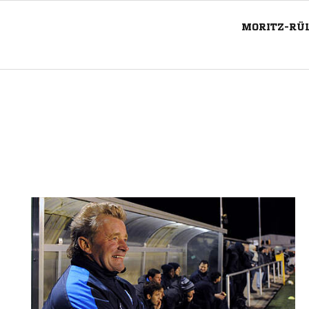
MORITZ-RÜL
Nachricht an CSL Detmold