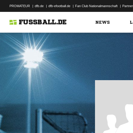
PROMATEUR
|
dfb.de
|
dfb-efootball.de
|
Fan Club Nationalmannschaft
|
Partner
FUSSBALL.DE
NEWS
L