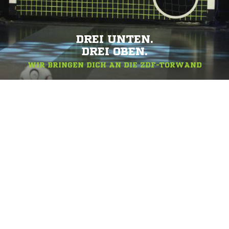
DREI UNTEN.
DREI OBEN.
WIR BRINGEN DICH AN DIE ZDF-TORWAND