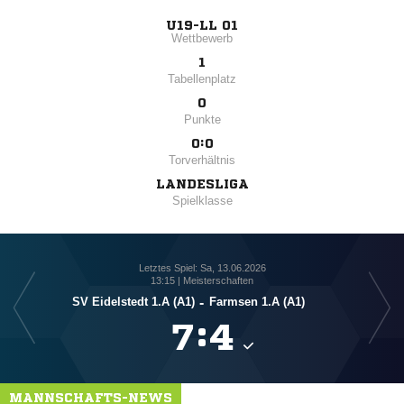
U19-LL 01
Wettbewerb
1
Tabellenplatz
0
Punkte
0:0
Torverhältnis
LANDESLIGA
Spielklasse
Letztes Spiel: Sa, 13.06.2026
13:15 | Meisterschaften
SV Eidelstedt 1.A (A1)
-
Farmsen 1.A (A1)

:

MANNSCHAFTS-NEWS