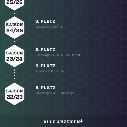
25/26
3. PLATZ
SAISON
Landesliga / U18-LL
24/25
5. PLATZ
SAISON
Bezirksliga / U18-BZL 05 Herbst
23/24
6. PLATZ
Kreisliga / U18-KL 02
8. PLATZ
SAISON
Landesliga / U18-Landesliga
22/23
ALLE ANZEIGEN