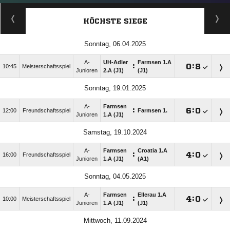
HÖCHSTE SIEGE
Sonntag, 06.04.2025
A-
UH-Adler
Farmsen 1.A
:

:

10:45
Meisterschaftsspiel
Junioren
2.A (J1)
(J1)
Sonntag, 19.01.2025
A-
Farmsen
:

:

12:00
Freundschaftsspiel
Farmsen 1.
Junioren
1.A (J1)
Samstag, 19.10.2024
A-
Farmsen
Croatia 1.A
:

:

16:00
Freundschaftsspiel
Junioren
1.A (J1)
(A1)
Sonntag, 04.05.2025
A-
Farmsen
Ellerau 1.A
:

:

10:00
Meisterschaftsspiel
Junioren
1.A (J1)
(J1)
Mittwoch, 11.09.2024