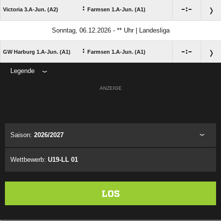
:

:

Victoria 3.A-Jun. (A2)
Farmsen 1.A-Jun. (A1)
Sonntag, 06.12.2026 - ** Uhr | Landesliga
:

:

GW Harburg 1.A-Jun. (A1)
Farmsen 1.A-Jun. (A1)
Legende
ANZEIGE
Saison:
2026/2027
Wettbewerb:
U19-LL 01
LOS