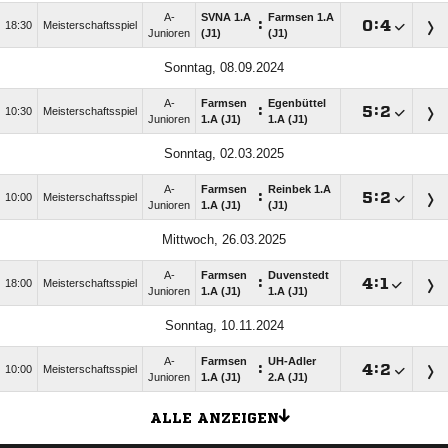
A-
SVNA 1.A
Farmsen 1.A
:

:

18:30
Meisterschaftsspiel
Junioren
(J1)
(J1)
Sonntag, 08.09.2024
A-
Farmsen
Egenbüttel
:

:

10:30
Meisterschaftsspiel
Junioren
1.A (J1)
1.A (J1)
Sonntag, 02.03.2025
A-
Farmsen
Reinbek 1.A
:

:

10:00
Meisterschaftsspiel
Junioren
1.A (J1)
(J1)
Mittwoch, 26.03.2025
A-
Farmsen
Duvenstedt
:

:

18:00
Meisterschaftsspiel
Junioren
1.A (J1)
1.A (J1)
Sonntag, 10.11.2024
A-
Farmsen
UH-Adler
:

:

10:00
Meisterschaftsspiel
Junioren
1.A (J1)
2.A (J1)
ALLE ANZEIGEN