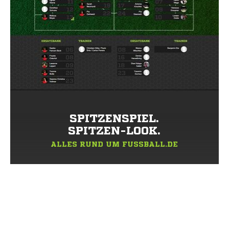
SPITZENSPIEL.
SPITZEN-LOOK.
ALLES RUND UM FUSSBALL.DE