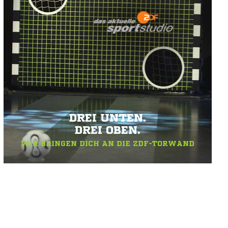
DREI UNTEN.
DREI OBEN.
WIR BRINGEN DICH AN DIE ZDF-TORWAND