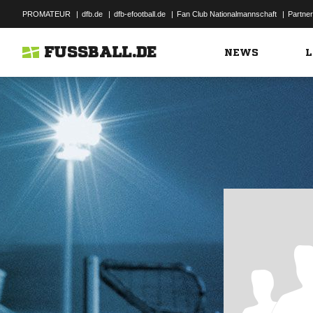
PROMATEUR
|
dfb.de
|
dfb-efootball.de
|
Fan Club Nationalmannschaft
|
Partner
FUSSBALL.DE
NEWS
L