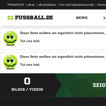
PROMATEUR
|
dfb.de
|
dfb-efootball.de
|
Fan Club Nationalmannschaft
|
Partner
FUSSBALL.DE
NEWS
L
Diese Seite wollten wir eigentlich nicht präsentiere
Tut uns leid.
Diese Seite wollten wir eigentlich nicht präsentiere
Tut uns leid.
0
ZEIG
BILDER / VIDEOS