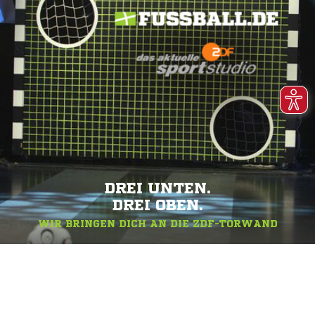
DREI UNTEN.
DREI OBEN.
WIR BRINGEN DICH AN DIE ZDF-TORWAND