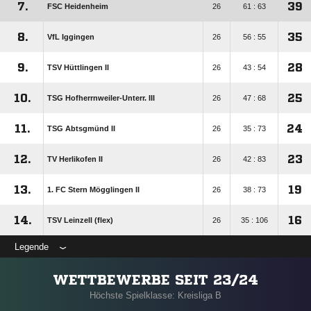
7.
39
FSC Heidenheim
26
61 : 63
8.
35
VfL Iggingen
26
56 : 55
9.
28
TSV Hüttlingen II
26
43 : 54
10.
25
TSG Hofherrnweiler-Unterr. III
26
47 : 68
11.
24
TSG Abtsgmünd II
26
35 : 73
12.
23
TV Herlikofen II
26
42 : 83
13.
19
1. FC Stern Mögglingen II
26
38 : 73
14.
16
TSV Leinzell (flex)
26
35 : 106
Legende
WETTBEWERBE SEIT 23/24
Höchste Spielklasse: Kreisliga B