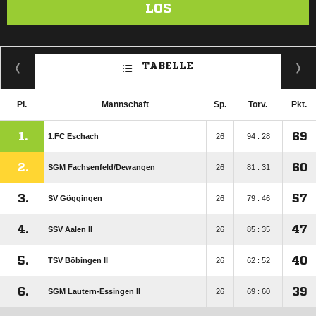
LOS
TABELLE
Pl.
Mannschaft
Sp.
Torv.
Pkt.
1.
69
1.FC Eschach
26
94 : 28
2.
60
SGM Fachsenfeld/​Dewangen
26
81 : 31
3.
57
SV Göggingen
26
79 : 46
4.
47
SSV Aalen II
26
85 : 35
5.
40
TSV Böbingen II
26
62 : 52
6.
39
SGM Lautern-Essingen II
26
69 : 60