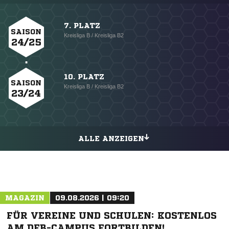
7. PLATZ
SAISON
Kreisliga B / Kreisliga B2
24/25
10. PLATZ
SAISON
Kreisliga B / Kreisliga B2
23/24
ALLE ANZEIGEN
MAGAZIN
09.08.2026 | 09:20
FÜR VEREINE UND SCHULEN: KOSTENLOS
AM DFB-CAMPUS FORTBILDEN!