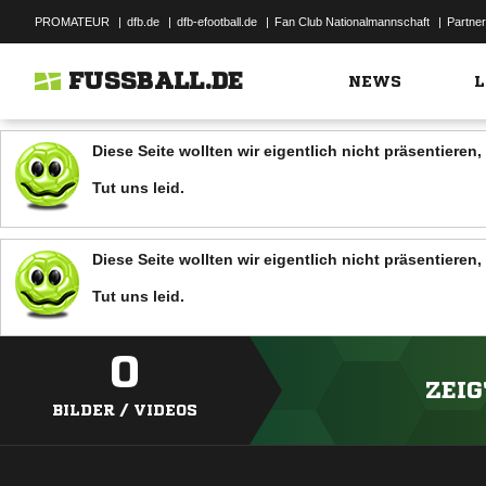
PROMATEUR
|
dfb.de
|
dfb-efootball.de
|
Fan Club Nationalmannschaft
|
Partner
FUSSBALL.DE
NEWS
L
Diese Seite wollten wir eigentlich nicht präsentiere
Tut uns leid.
Diese Seite wollten wir eigentlich nicht präsentiere
Tut uns leid.
0
ZEIG
BILDER / VIDEOS