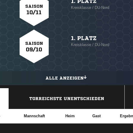
1. PLATZ
SAISON
Kreisklasse / DU-Nord
10/11
1. PLATZ
SAISON
Kreisklasse / DU-Nord
09/10
ALLE ANZEIGEN
TORREICHSTE UNENTSCHIEDEN
b
Mannschaft
Heim
Gast
Ergebn