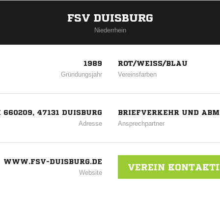
FSV DUISBURG
Niederrhein
1989
ROT/WEISS/BLAU
Gründungsjahr
Vereinsfarben
 660209, 47131 DUISBURG
BRIEFVERKEHR UND ABME
Adresse
Ansprechpartner
WWW.FSV-DUISBURG.DE
VEREIN KONTAKT
Website