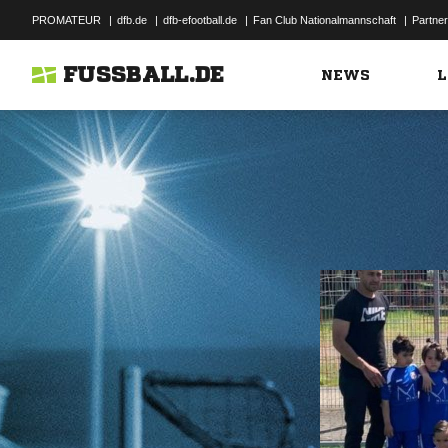
PROMATEUR
|
dfb.de
|
dfb-efootball.de
|
Fan Club Nationalmannschaft
|
Partner
FUSSBALL.DE
NEWS
L