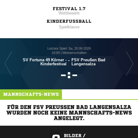
FESTIVAL 1.7
Wettbewerb
KINDERFUSSBALL
Spielklasse
Letztes Spiel: Sa, 20.06.2026
10:00 | Meisterschaften
SV Fortuna 49 Körner -
-
FSV Preußen Bad
SC N
Kinderfestival
Langensalza

:

MANNSCHAFTS-NEWS
FÜR DEN FSV PREUSSEN BAD LANGENSALZA W
URDEN NOCH KEINE MANNSCHAFTS-NEWS A
NGELEGT.
BILDER /