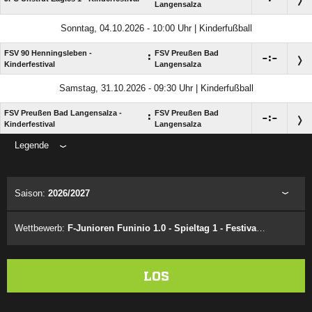
Langensalza
Sonntag, 04.10.2026 - 10:00 Uhr | Kinderfußball
FSV 90 Henningsleben -
FSV Preußen Bad
:

:

Kinderfestival
Langensalza
Samstag, 31.10.2026 - 09:30 Uhr | Kinderfußball
FSV Preußen Bad Langensalza -
FSV Preußen Bad
:

:

Kinderfestival
Langensalza
Legende
ANZEIGE
Saison:
2026/2027
Wettbewerb:
F-Junioren Funinio 1.0 - Spieltag 1 - Festival 1.9
LOS