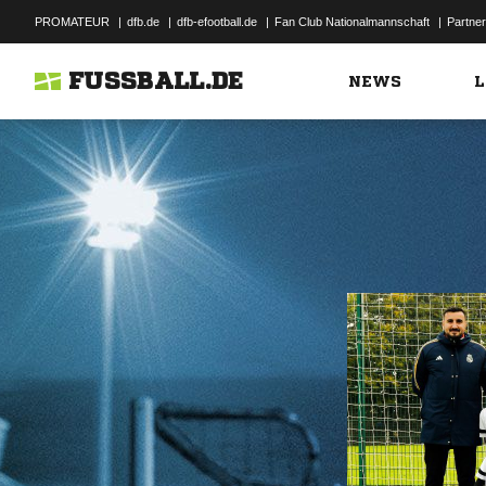
PROMATEUR
|
dfb.de
|
dfb-efootball.de
|
Fan Club Nationalmannschaft
|
Partner
FUSSBALL.DE
NEWS
L