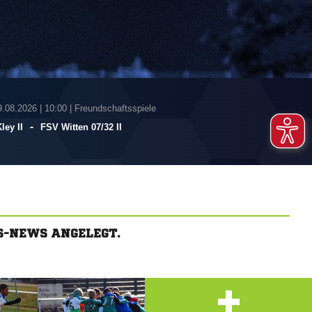
9.08.2026
|
10:00 | Freundschaftsspiele
-
ley II
FSV Witten 07/​32 II
S-NEWS ANGELEGT.
+