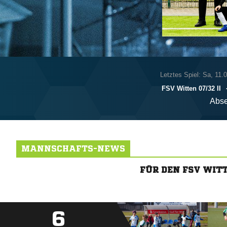
Letztes Spiel: Sa, 11.
FSV Witten 07/​32 II
Abse
MANNSCHAFTS-NEWS
FÜR DEN FSV WIT
6