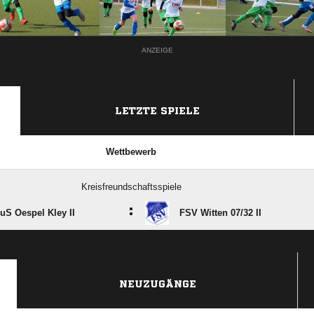
ANZEIGE
LETZTE SPIELE
Wettbewerb
Kreisfreundschaftsspiele
:
uS Oespel Kley II
FSV Witten 07/​32 II
ANZEIGE
NEUZUGÄNGE