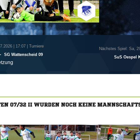
07.2026
|
17:07 | Turniere
Nächstes Spiel: Sa, 2
-
SG Wattenscheid 09
SuS Oespel K
tzung
TEN 07/32 II WURDEN NOCH KEINE MANNSCHAFT