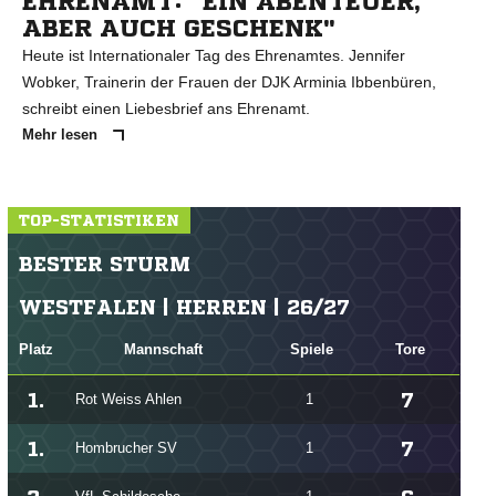
EHRENAMT: "EIN ABENTEUER,
ABER AUCH GESCHENK"
Heute ist Internationaler Tag des Ehrenamtes. Jennifer
Wobker, Trainerin der Frauen der DJK Arminia Ibbenbüren,
schreibt einen Liebesbrief ans Ehrenamt.
Mehr lesen
TOP-STATISTIKEN
BESTER STURM
WESTFALEN | HERREN | 26/27
Platz
Mannschaft
Spiele
Tore
1.
7
Rot Weiss Ahlen
1
1.
7
Hombrucher SV
1