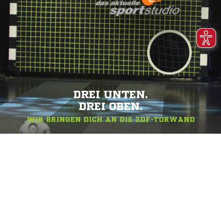
DREI UNTEN.
DREI OBEN.
WIR BRINGEN DICH AN DIE ZDF-TORWAND