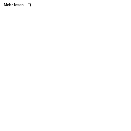
Mehr lesen
ANZEIGE
NACHRICHT SENDEN
* Pflichtfelder