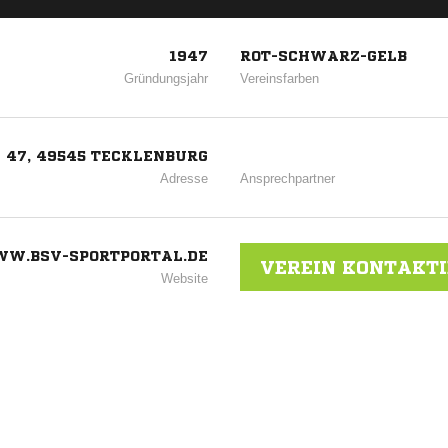
1947
ROT-SCHWARZ-GELB
Gründungsjahr
Vereinsfarben
 47, 49545 TECKLENBURG
Adresse
Ansprechpartner
W.BSV-SPORTPORTAL.DE
VEREIN KONTAKT
Website
ANZEIGE