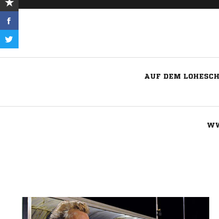
AUF DEM LOHESCH
WW
Nachricht an BSV Leeden-Ledde