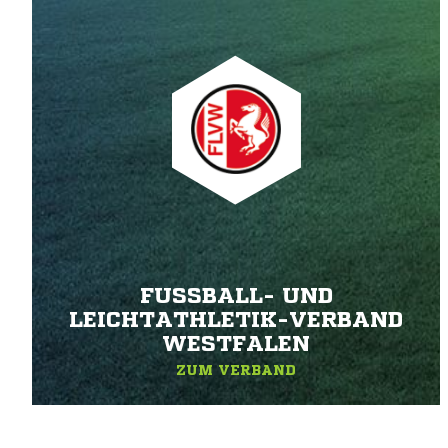
FUSSBALL- UND L
EICHTATHLETIK-VERBAND W
ESTFALEN
ZUM VERBAND