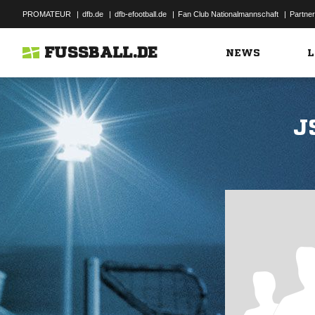
PROMATEUR
|
dfb.de
|
dfb-efootball.de
|
Fan Club Nationalmannschaft
|
Partner
FUSSBALL.DE
NEWS
L
J