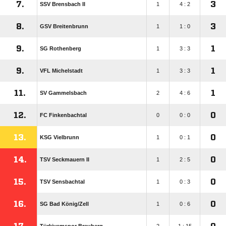
7.
3
SSV Brensbach II
1
4 : 2
8.
3
GSV Breitenbrunn
1
1 : 0
9.
1
SG Rothenberg
1
3 : 3
9.
1
VFL Michelstadt
1
3 : 3
11.
1
SV Gammelsbach
2
4 : 6
12.
0
FC Finkenbachtal
0
0 : 0
13.
0
KSG Vielbrunn
1
0 : 1
14.
0
TSV Seckmauern II
1
2 : 5
15.
0
TSV Sensbachtal
1
0 : 3
16.
0
SG Bad König/​Zell
1
0 : 6