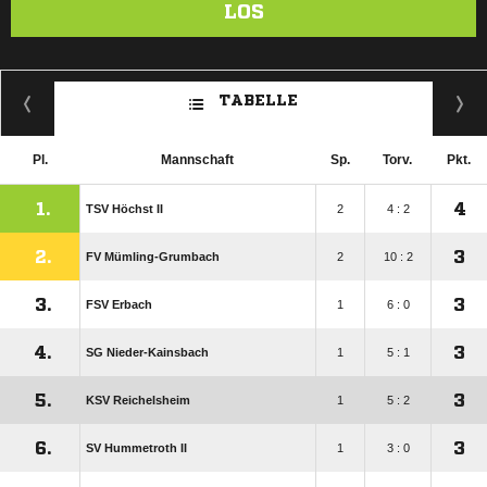
LOS
TABELLE
Pl.
Mannschaft
Sp.
Torv.
Pkt.
1.
4
TSV Höchst II
2
4 : 2
2.
3
FV Mümling-Grumbach
2
10 : 2
3.
3
FSV Erbach
1
6 : 0
4.
3
SG Nieder-Kainsbach
1
5 : 1
5.
3
KSV Reichelsheim
1
5 : 2
6.
3
SV Hummetroth II
1
3 : 0