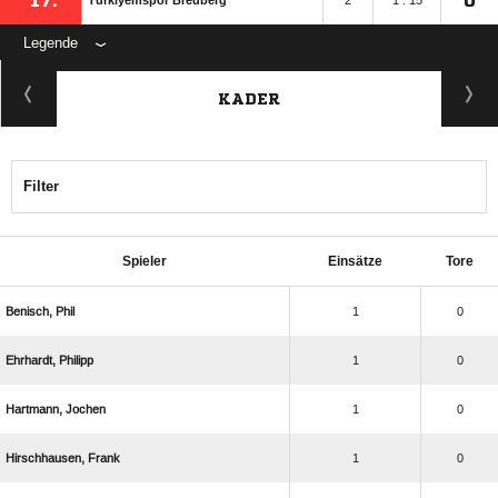
17.
0
Türkiyemspor Breuberg
2
1 : 15
Legende
KADER
Filter
Spieler
Einsätze
Tore
 
1
0
 
1
0
 
1
0
 
1
0