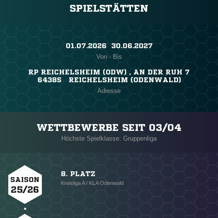
SPIELSTÄTTEN
01.07.2026 ​ 30.06.2027
Von - Bis
RP REICHELSHEIM (ODW) , AN DER RUH 7
64385 REICHELSHEIM (ODENWALD)
Adresse
WETTBEWERBE SEIT 03/04
Höchste Spielklasse: Gruppenliga
8. PLATZ
SAISON
Kreisliga A / KLA Odenwald
25/26