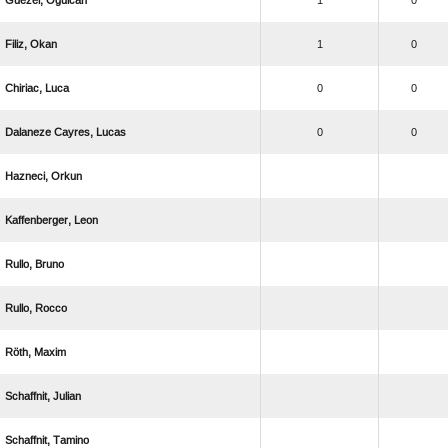
 
1
0
 
1
0
 
0
0
  
0
0
 
 
 
 
 
 
 