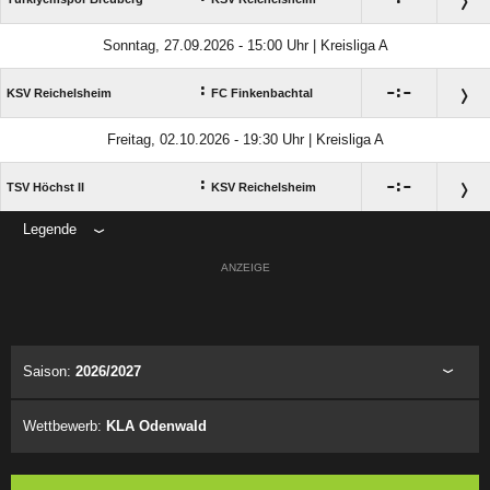
Sonntag, 27.09.2026 - 15:00 Uhr | Kreisliga A
:

:

KSV Reichelsheim
FC Finkenbachtal
Freitag, 02.10.2026 - 19:30 Uhr | Kreisliga A
:

:

TSV Höchst II
KSV Reichelsheim
Legende
ANZEIGE
Saison:
2026/2027
Wettbewerb:
KLA Odenwald