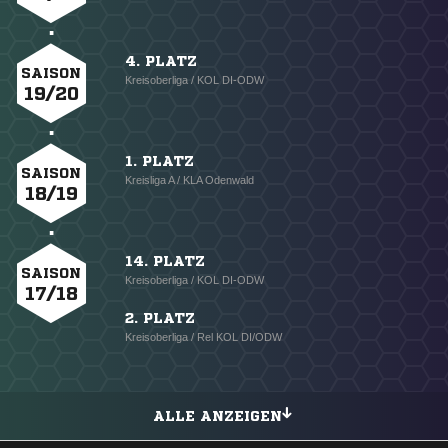
4. PLATZ
SAISON
Kreisoberliga / KOL DI-ODW
19/20
1. PLATZ
SAISON
Kreisliga A / KLA Odenwald
18/19
14. PLATZ
SAISON
Kreisoberliga / KOL DI-ODW
17/18
2. PLATZ
Kreisoberliga / Rel KOL DI/ODW
ALLE ANZEIGEN