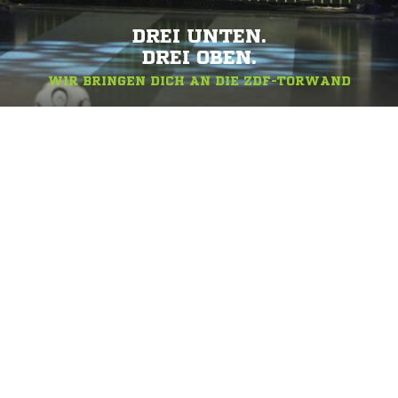
DREI UNTEN.
DREI OBEN.
WIR BRINGEN DICH AN DIE ZDF-TORWAND