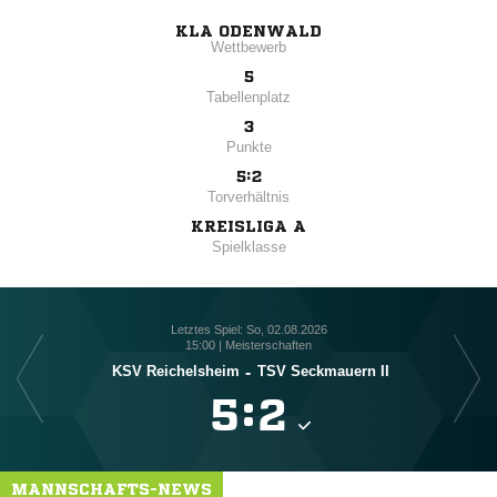
KLA ODENWALD
Wettbewerb
5
Tabellenplatz
3
Punkte
5:2
Torverhältnis
KREISLIGA A
Spielklasse
Letztes Spiel: So, 02.08.2026
15:00 | Meisterschaften
KSV Reichelsheim
-
TSV Seckmauern II

:

MANNSCHAFTS-NEWS