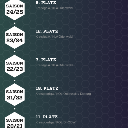
8. PLATZ
SAISON
Kreisliga A / KLA Odenwald
24/25
12. PLATZ
SAISON
Kreisliga A / KLA Odenwald
23/24
7. PLATZ
SAISON
Kreisliga A / KLA Odenwald
22/23
18. PLATZ
SAISON
Kreisoberliga / KOL Odenwald / Dieburg
21/22
11. PLATZ
SAISON
Kreisoberliga / KOL DI-ODW
20/21