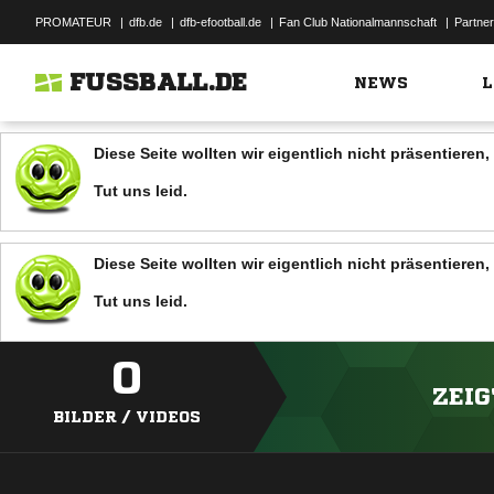
PROMATEUR
|
dfb.de
|
dfb-efootball.de
|
Fan Club Nationalmannschaft
|
Partner
FUSSBALL.DE
NEWS
L
Diese Seite wollten wir eigentlich nicht präsentiere
Tut uns leid.
Diese Seite wollten wir eigentlich nicht präsentiere
Tut uns leid.
0
ZEIG
BILDER / VIDEOS