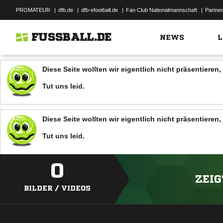
PROMATEUR
|
dfb.de
|
dfb-efootball.de
|
Fan Club Nationalmannschaft
|
Partner
FUSSBALL.DE
NEWS
L
Diese Seite wollten wir eigentlich nicht präsentiere
Tut uns leid.
Diese Seite wollten wir eigentlich nicht präsentiere
Tut uns leid.
0
ZEIG
BILDER / VIDEOS