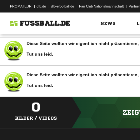
PROMATEUR
|
dfb.de
|
dfb-efootball.de
|
Fan Club Nationalmannschaft
|
Partner
FUSSBALL.DE
NEWS
L
Diese Seite wollten wir eigentlich nicht präsentiere
Tut uns leid.
Diese Seite wollten wir eigentlich nicht präsentiere
Tut uns leid.
0
ZEIG
BILDER / VIDEOS